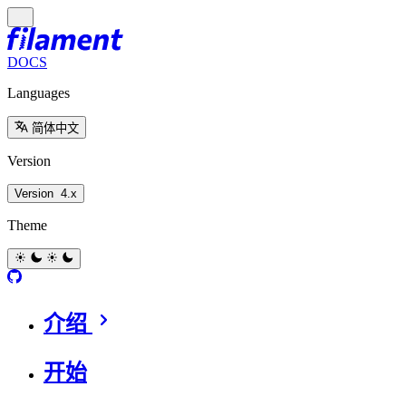
DOCS
Languages
简体中文
Version
Version
4.x
Theme
介绍
开始