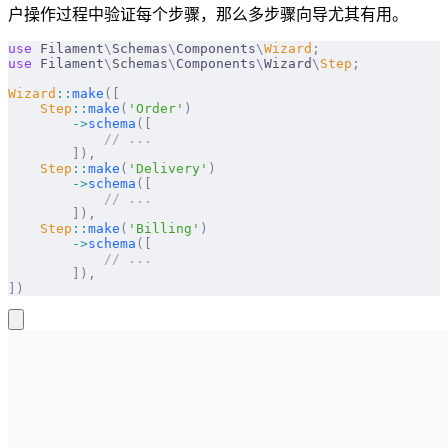
户操作过程中验证每个步骤，那么多步骤向导尤其有用。
use
 Filament
\
Schemas
\
Components
\
Wizard
;
use
 Filament
\
Schemas
\
Components
\
Wizard
\
Step
;
Wizard
::
make
([
    Step
::
make
(
'Order'
)
        ->
schema
([
            // ...
        ]),
    Step
::
make
(
'Delivery'
)
        ->
schema
([
            // ...
        ]),
    Step
::
make
(
'Billing'
)
        ->
schema
([
            // ...
        ]),
])