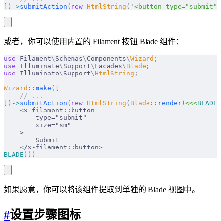
])
->
submitAction
(
new
 HtmlString
(
'<button type="submit">
或者，你可以使用内置的 Filament 按钮 Blade 组件：
use
 Filament
\
Schemas
\
Components
\
Wizard
;
use
 Illuminate
\
Support
\
Facades
\
Blade
;
use
 Illuminate
\
Support
\
HtmlString
;
Wizard
::
make
([
    // ...
])
->
submitAction
(
new
 HtmlString
(
Blade
::
render
(
<<<
BLADE
    <x-filament::button
        type="submit"
        size="sm"
    >
        Submit
    </x-filament::button>
BLADE
)))
如果愿意，你可以将该组件提取到单独的 Blade 视图中。
#
设置步骤图标