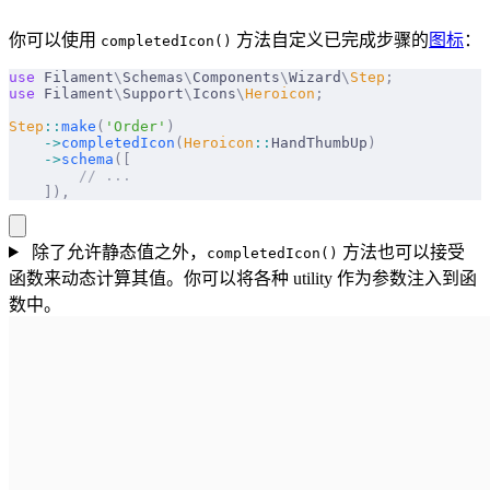
你可以使用
方法自定义已完成步骤的
图标
：
completedIcon()
use
 Filament
\
Schemas
\
Components
\
Wizard
\
Step
;
use
 Filament
\
Support
\
Icons
\
Heroicon
;
Step
::
make
(
'Order'
)
    ->
completedIcon
(
Heroicon
::
HandThumbUp
)
    ->
schema
([
        // ...
    ]),
除了允许静态值之外，
方法也可以接受
completedIcon()
函数来动态计算其值。你可以将各种 utility 作为参数注入到函
数中。