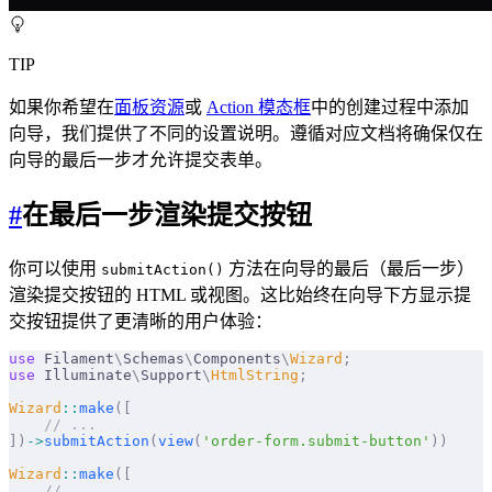
TIP
如果你希望在
面板资源
或
Action 模态框
中的创建过程中添加
向导，我们提供了不同的设置说明。遵循对应文档将确保仅在
向导的最后一步才允许提交表单。
#
在最后一步渲染提交按钮
你可以使用
方法在向导的最后（最后一步）
submitAction()
渲染提交按钮的 HTML 或视图。这比始终在向导下方显示提
交按钮提供了更清晰的用户体验：
use
 Filament
\
Schemas
\
Components
\
Wizard
;
use
 Illuminate
\
Support
\
HtmlString
;
Wizard
::
make
([
    // ...
])
->
submitAction
(
view
(
'order-form.submit-button'
))
Wizard
::
make
([
    // ...