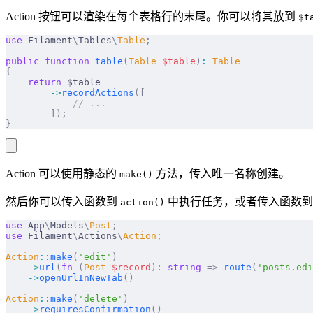
Action 按钮可以渲染在每个表格行的末尾。你可以将其放到
$t
use
 Filament
\
Tables
\
Table
;
public
 function
 table
(
Table
 $
table
)
:
 Table
{
    return
 $table
        ->
recordActions
([
            // ...
        ]);
}
Action 可以使用静态的
方法，传入唯一名称创建。
make()
然后你可以传入函数到
中执行任务，或者传入函数
action()
use
 App
\
Models
\
Post
;
use
 Filament
\
Actions
\
Action
;
Action
::
make
(
'edit'
)
    ->
url
(
fn
 (
Post
 $
record
)
:
 string
 =>
 route
(
'posts.edi
    ->
openUrlInNewTab
()
Action
::
make
(
'delete'
)
    ->
requiresConfirmation
()