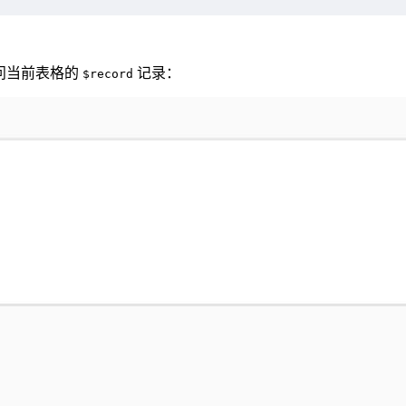
访问当前表格的
记录：
$record