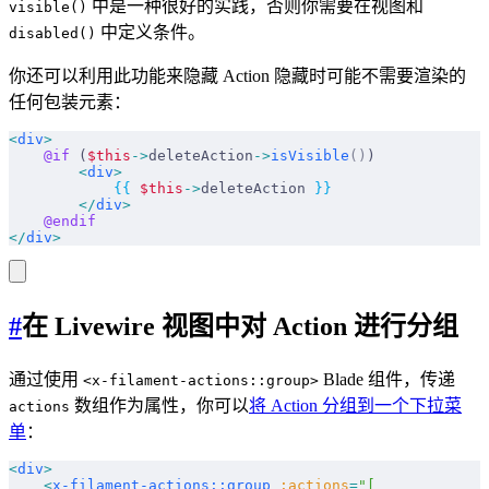
中是一种很好的实践，否则你需要在视图和
visible()
中定义条件。
disabled()
你还可以利用此功能来隐藏 Action 隐藏时可能不需要渲染的
任何包装元素：
<
div
>
    @if 
(
$this
->
deleteAction
->
isVisible
()
)
        <
div
>
            {{
 $this
->
deleteAction 
}}
        </
div
>
    @endif
</
div
>
#
在 Livewire 视图中对 Action 进行分组
通过使用
Blade 组件，传递
<x-filament-actions::group>
数组作为属性，你可以
将 Action 分组到一个下拉菜
actions
单
：
<
div
>
    <
x-filament-actions::group
 :actions
=
"[