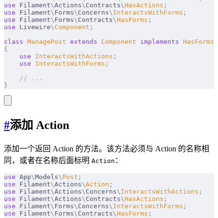
use
 Filament
\
Actions
\
Contracts
\
HasActions
;
use
 Filament
\
Forms
\
Concerns
\
InteractsWithForms
;
use
 Filament
\
Forms
\
Contracts
\
HasForms
;
use
 Livewire
\
Component
;
class
 ManagePost
 extends
 Component
 implements
 HasForms
,
{
    use
 InteractsWithActions
;
    use
 InteractsWithForms
;
    // ...
}
#
添加 Action
添加一个返回 Action 的方法。该方法必须与 Action 的名称相
同，或者在名称后面标明
：
Action
use
 App
\
Models
\
Post
;
use
 Filament
\
Actions
\
Action
;
use
 Filament
\
Actions
\
Concerns
\
InteractsWithActions
;
use
 Filament
\
Actions
\
Contracts
\
HasActions
;
use
 Filament
\
Forms
\
Concerns
\
InteractsWithForms
;
use
 Filament
\
Forms
\
Contracts
\
HasForms
;