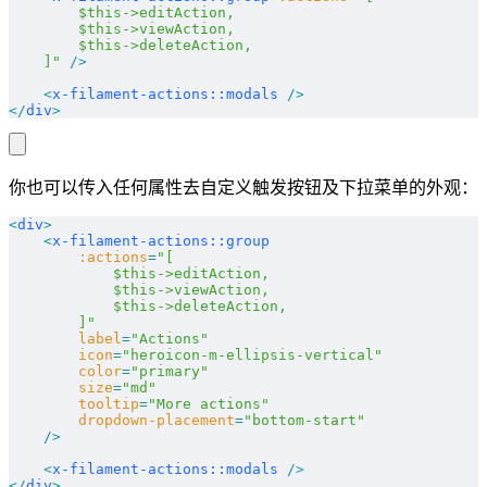
        $this->editAction,
        $this->viewAction,
        $this->deleteAction,
    ]"
 />
    <
x-filament-actions::modals
 />
</
div
>
你也可以传入任何属性去自定义触发按钮及下拉菜单的外观：
<
div
>
    <
x-filament-actions::group
        :actions
=
"[
            $this->editAction,
            $this->viewAction,
            $this->deleteAction,
        ]"
        label
=
"Actions"
        icon
=
"heroicon-m-ellipsis-vertical"
        color
=
"primary"
        size
=
"md"
        tooltip
=
"More actions"
        dropdown-placement
=
"bottom-start"
    />
    <
x-filament-actions::modals
 />
</
div
>