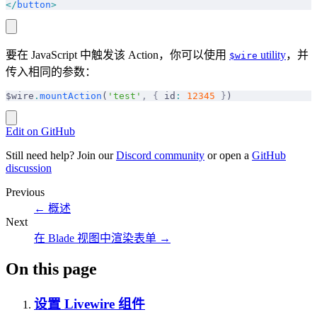
</
button
>
要在 JavaScript 中触发该 Action，你可以使用
utility
，并
$wire
传入相同的参数：
$wire
.
mountAction
(
'test'
,
 {
 id
:
 12345
 }
)
Edit on GitHub
Still need help? Join our
Discord community
or open a
GitHub
discussion
Previous
←
概述
Next
在 Blade 视图中渲染表单
→
On this page
设置 Livewire 组件