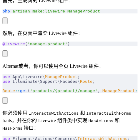
首先，生成新的 Livewire 组件：
php
 artisan
 make:livewire
 ManageProduct
然后，在页面中渲染 Livewire 组件：
@livewire
(
'manage-product'
)
Alternat或者，你可以使用全页 Livewire 组件：
use
 App
\
Livewire
\
ManageProduct
;
use
 Illuminate
\
Support
\
Facades
\
Route
;
Route
::
get
(
'products/{product}/manage'
,
 ManageProduct
::
你必须使用
和
InteractsWithActions
InteractsWithForms
traits，并在你的 Livewire 组件类中实现
和
HasActions
接口：
HasForms
use
 Filament
\
Actions
\
Concerns
\
InteractsWithActions
;