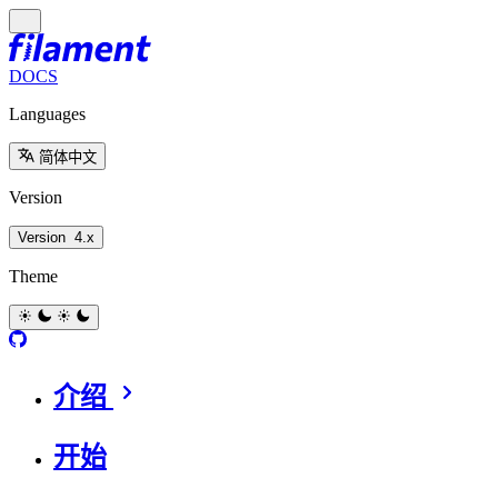
DOCS
Languages
简体中文
Version
Version
4.x
Theme
介绍
开始