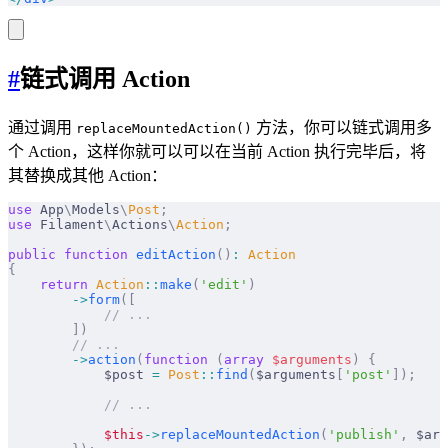
#
链式调用 Action
通过调用
方法，你可以链式调用多
replaceMountedAction()
个 Action，这样你就可以可以在当前 Action 执行完毕后，将
其替换成其他 Action：
use
 App
\
Models
\
Post
;
use
 Filament
\
Actions
\
Action
;
public
 function
 editAction
()
:
 Action
{
    return
 Action
::
make
(
'edit'
)
        ->
form
([
            // ...
        ])
        // ...
        ->
action
(
function
 (
array
 $
arguments
)
 {
            $post 
=
 Post
::
find
(
$arguments
[
'post'
]);
            // ...
            $this
->
replaceMountedAction
(
'publish'
,
 $arg