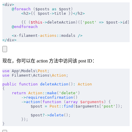
<
div
>
    @
foreach
 (
$posts 
as
 $post
)
        <
h2
>
{{
 $post
->
title 
}}
</
h2
>
        {{
 (
$this
->
deleteAction
)([
'post'
 =>
 $post
->
id
])
    @
endforeach
    <
x
-
filament
-
actions
::
modals 
/>
</
div
>
现在，你可以在 action 方法中访问该 post ID：
use
 App
\
Models
\
Post
;
use
 Filament
\
Actions
\
Action
;
public
 function
 deleteAction
()
:
 Action
{
    return
 Action
::
make
(
'delete'
)
        ->
requiresConfirmation
()
        ->
action
(
function
 (
array
 $
arguments
)
 {
            $post 
=
 Post
::
find
(
$arguments
[
'post'
]);
            $post
?->
delete
();
        });
}