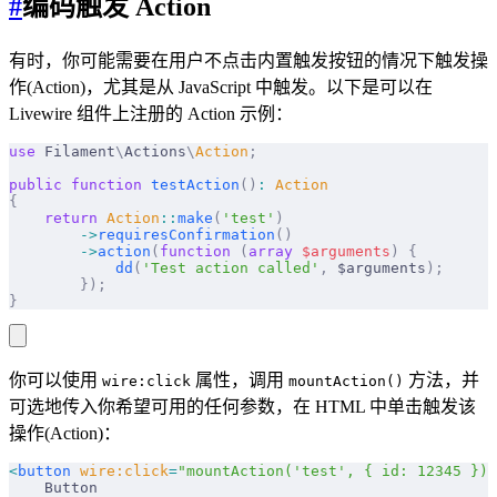
#
编码触发 Action
有时，你可能需要在用户不点击内置触发按钮的情况下触发操
作(Action)，尤其是从 JavaScript 中触发。以下是可以在
Livewire 组件上注册的 Action 示例：
use
 Filament
\
Actions
\
Action
;
public
 function
 testAction
()
:
 Action
{
    return
 Action
::
make
(
'test'
)
        ->
requiresConfirmation
()
        ->
action
(
function
 (
array
 $
arguments
)
 {
            dd
(
'Test action called'
,
 $arguments
);
        });
}
你可以使用
属性，调用
方法，并
wire:click
mountAction()
可选地传入你希望可用的任何参数，在 HTML 中单击触发该
操作(Action)：
<
button
 wire:click
=
"mountAction('test', { id: 12345 })"
    Button