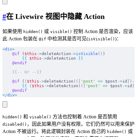
#
在 Livewire 视图中隐藏 Action
如果使用
或
控制 Action 是否渲染，应该
hidden()
visible()
此 Action 包装在
中检测其是否可见(
)：
@if
isVisible()
<
div
>
    @if 
(
$this
->
deleteAction
->
isVisible
()
)
        {{
 $this
->
deleteAction 
}}
    @endif
    {{-- Or --}}
    @if 
(
(
$this
->
deleteAction
)([
'post'
 =>
 $post
->
id
])
->
        {{
 (
$this
->
deleteAction
)([
'post'
 =>
 $post
->
id
])
    @endif
</
div
>
和
方法也控制着 Action 是否禁用
hidden()
visable()
，因此如果用户没有权限，它们仍然可以用来保护
disabled()
Action 不被运行。将此逻辑封装在 Action 自己的
或
hidden()