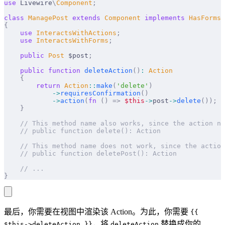
use
 Livewire
\
Component
;
class
 ManagePost
 extends
 Component
 implements
 HasForms
,
{
    use
 InteractsWithActions
;
    use
 InteractsWithForms
;
    public
 Post
 $post
;
    public
 function
 deleteAction
()
:
 Action
    {
        return
 Action
::
make
(
'delete'
)
            ->
requiresConfirmation
()
            ->
action
(
fn
 ()
 =>
 $this
->
post
->
delete
());
    }
    // This method name also works, since the action na
    // public function delete(): Action
    // This method name does not work, since the action
    // public function deletePost(): Action
    // ...
}
最后，你需要在视图中渲染该 Action。为此，你需要
{{
，将
替换成你的
$this->deleteAction }}
deleteAction