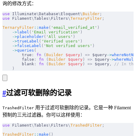
询的修改方式：
use
 Illuminate
\
Database
\
Eloquent
\
Builder
;
use
 Filament
\
Tables
\
Filters
\
TernaryFilter
;
TernaryFilter
::
make
(
'email_verified_at'
)
    ->
label
(
'Email verification'
)
    ->
placeholder
(
'All users'
)
    ->
trueLabel
(
'Verified users'
)
    ->
falseLabel
(
'Not verified users'
)
    ->
queries
(
        true
:
 fn
 (
Builder
 $
query
)
 =>
 $query
->
whereNotNu
        false
:
 fn
 (
Builder
 $
query
)
 =>
 $query
->
whereNull
        blank
:
 fn
 (
Builder
 $
query
)
 =>
 $query
,
 // In thi
    )
#
过滤可软删除的记录
用于过滤可软删除的记录。它是一种 Filament
TrashedFilter
预制的三元过滤器。你可以这样使用：
use
 Filament
\
Tables
\
Filters
\
TrashedFilter
;
TrashedFilter
::
make
()