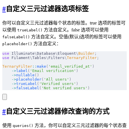
#
自定义三元过滤器选项标签
你可以自定义三元过滤器每个状态的标签。true 选项的标签可
以使用
方法自定义。false 选项可以使用
trueLabel()
方法自定义。空值(默认)选项的标签可以使用
falseLabel()
方法自定义：
placeholder()
use
 Illuminate
\
Database
\
Eloquent
\
Builder
;
use
 Filament
\
Tables
\
Filters
\
TernaryFilter
;
TernaryFilter
::
make
(
'email_verified_at'
)
    ->
label
(
'Email verification'
)
    ->
nullable
()
    ->
placeholder
(
'All users'
)
    ->
trueLabel
(
'Verified users'
)
    ->
falseLabel
(
'Not verified users'
)
#
自定义三元过滤器修改查询的方式
使用
方法，你可以自定义三元过滤器的每个状态查
queries()