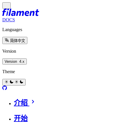
DOCS
Languages
简体中文
Version
Version
4.x
Theme
介绍
开始