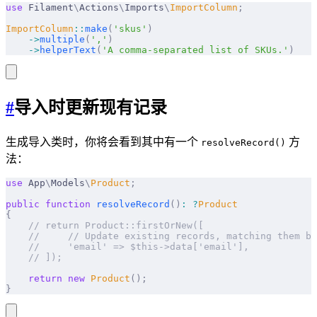
use
 Filament
\
Actions
\
Imports
\
ImportColumn
;
ImportColumn
::
make
(
'skus'
)
    ->
multiple
(
','
)
    ->
helperText
(
'A comma-separated list of SKUs.'
)
#
导入时更新现有记录
生成导入类时，你将会看到其中有一个
方
resolveRecord()
法：
use
 App
\
Models
\
Product
;
public
 function
 resolveRecord
()
:
 ?
Product
{
    // return Product::firstOrNew([
    //     // Update existing records, matching them by
    //     'email' => $this->data['email'],
    // ]);
    return
 new
 Product
();
}