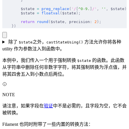
        }
        $state 
=
 preg_replace
(
'/
[
^0-9.
]
/'
,
 ''
,
 $state
);
        $state 
=
 floatval
(
$state
);
        return
 round
(
$state
,
 precision
:
 2
);
    })
除了
之外，
方法允许你将各种
$state
castStateUsing()
utility 作为参数注入到函数中。
本例中，我们传入一个用于强制转换
的函数。此函数
$state
从字符串中删除任何非数字字符，将其强制转换为浮点值，并
将其四舍五入到小数点后两位。
NOTE
请注意，如果字段在
验证
中不是必需的，且字段为空，它不会
被转换。
Filament 也同时附带了一些内置的转换方法：