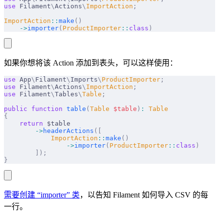
use
 Filament
\
Actions
\
ImportAction
;
ImportAction
::
make
()
    ->
importer
(
ProductImporter
::
class
)
如果你想将该 Action 添加到表头，可以这样使用：
use
 App
\
Filament
\
Imports
\
ProductImporter
;
use
 Filament
\
Actions
\
ImportAction
;
use
 Filament
\
Tables
\
Table
;
public
 function
 table
(
Table
 $
table
)
:
 Table
{
    return
 $table
        ->
headerActions
([
            ImportAction
::
make
()
                ->
importer
(
ProductImporter
::
class
)
        ]);
}
需要创建 “importer” 类
，以告知 Filament 如何导入 CSV 的每
一行。