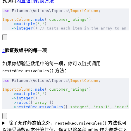
式调用
内置强制转换方法
：
use
 Filament
\
Actions
\
Imports
\
ImportColumn
;
ImportColumn
::
make
(
'customer_ratings'
)
    ->
multiple
(
','
)
    ->
integer
()
 // Casts each item in the array to an i
#
验证数组中的每一项
如果你想验证数组中的每一项，你可以链式调用
方法：
nestedRecursiveRules()
use
 Filament
\
Actions
\
Imports
\
ImportColumn
;
ImportColumn
::
make
(
'customer_ratings'
)
    ->
multiple
(
','
)
    ->
integer
()
    ->
rules
([
'array'
])
    ->
nestedRecursiveRules
([
'integer'
,
 'min:1'
,
 'max:5'
除了允许静态值之外，
方法也可
nestedRecursiveRules()
以接受函数动态计算其值。你可以将各种 utility 作为参数注入