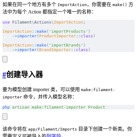
如果在同一个地方有多个
，你需要在
方
ImportAction
make()
法中为每个 Action 都指定一个唯一的名称：
use
 Filament
\
Actions
\
ImportAction
;
ImportAction
::
make
(
'importProducts'
)
    ->
importer
(
ProductImporter
::
class
)
ImportAction
::
make
(
'importBrands'
)
    ->
importer
(
BrandImporter
::
class
)
#
创建导入器
要为模型创建 importer 类，可以使用
make:filament-
命令，并传入模型名称：
importer
php
 artisan
 make:filament-importer
 Product
该命令将在
目录下创建一个新类。你
app/Filament/Imports
需要定义可被导入的
列字段
。