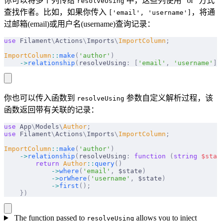
你可以将多个列传给
中，这些列使用 “or” 方式
resolveUsing
查找作者。比如，如果你传入
，将通
['email', 'username']
过邮箱(email)或用户名(username)查询记录：
use
 Filament
\
Actions
\
Imports
\
ImportColumn
;
ImportColumn
::
make
(
'author'
)
    ->
relationship
(
resolveUsing
:
 [
'email'
,
 'username'
])
你也可以传入函数到
参数自定义解析过程，该
resolveUsing
函数返回带有关联的记录：
use
 App
\
Models
\
Author
;
use
 Filament
\
Actions
\
Imports
\
ImportColumn
;
ImportColumn
::
make
(
'author'
)
    ->
relationship
(
resolveUsing
:
 function
 (
string
 $
stat
        return
 Author
::
query
()
            ->
where
(
'email'
,
 $state
)
            ->
orWhere
(
'username'
,
 $state
)
            ->
first
();
    })
The function passed to
allows you to inject
resolveUsing