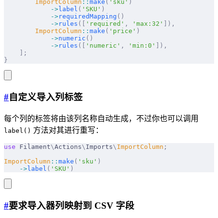
        ImportColumn
::
make
(
'sku'
)
            ->
label
(
'SKU'
)
            ->
requiredMapping
()
            ->
rules
([
'required'
,
 'max:32'
]),
        ImportColumn
::
make
(
'price'
)
            ->
numeric
()
            ->
rules
([
'numeric'
,
 'min:0'
]),
    ];
}
#
自定义导入列标签
每个列的标签将由该列名称自动生成，不过你也可以调用
方法对其进行重写：
label()
use
 Filament
\
Actions
\
Imports
\
ImportColumn
;
ImportColumn
::
make
(
'sku'
)
    ->
label
(
'SKU'
)
#
要求导入器列映射到 CSV 字段