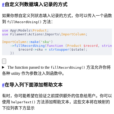
#
自定义列数据填入记录的方式
如果你想自定义列状态填入记录的方式，你可以传入一个函数
到
方法：
fillRecordUsing()
use
 App
\
Models
\
Product
;
use
 Filament
\
Actions
\
Imports
\
ImportColumn
;
ImportColumn
::
make
(
'sku'
)
    ->
fillRecordUsing
(
function
 (
Product
 $
record
,
 string
        $record
->
sku 
=
 strtoupper
(
$state
);
    })
The function passed to the
方法允许你将
fillRecordUsing()
各种 utility 作为参数注入到函数中。
#
在导入列下面添加帮助文本
有时，你可能希望在验证之前提供额外的信息给用户。你可以
使用
方法添加帮助文本，这些文本将在映射的
helperText()
下拉列表下方显示