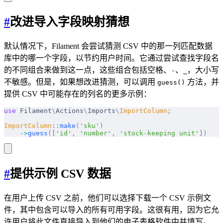
#
改进导入字段映射猜想
默认情况下，Filament 会尝试猜测 CSV 中的那一列匹配数据
库中的哪一个字段，以节约用户时间。它通过尝试查找字段名
的不同组合来做到这一点，这些组合包括空格、
、
，大小写
-
_
不敏感。但是，如果想改进猜测，可以调用
方法，并
guess()
提供 CSV 中可能存在的列名的更多示例：
use
 Filament
\
Actions
\
Imports
\
ImportColumn
;
ImportColumn
::
make
(
'sku'
)
    ->
guess
([
'id'
,
 'number'
,
 'stock-keeping unit'
])
#
提供示例 CSV 数据
在用户上传 CSV 之前，他们可以选择下载一个 CSV 示例文
件，其中包含可以导入的所有可用字段。这很有用，因为它允
许用户将此文件直接导入到他们的电子表格软件中并填写。