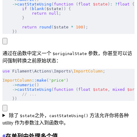
    ->
castStateUsing
(
function
 (
float
 $
state
)
:
 ?
float
 {
        if
 (
blank
(
$state
))
 {
            return
 null
;
        }
        return
 round
(
$state 
*
 100
);
    })
通过在函数中定义一个
参数，你甚至可以访
$originalState
问强制转换之前原始状态：
use
 Filament
\
Actions
\
Imports
\
ImportColumn
;
ImportColumn
::
make
(
'price'
)
    ->
numeric
()
    ->
castStateUsing
(
function
 (
float
 $
state
,
 mixed
 $
ori
        // ...
    })
除了
之外，
方法允许你将各种
$state
castStateUsing()
utility 作为参数注入到函数中。
#
在单列中处理多个值