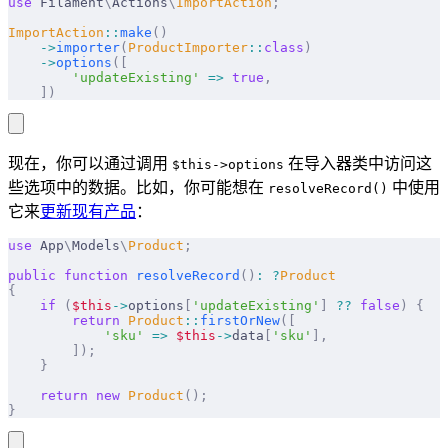
use
 Filament
\
Actions
\
ImportAction
;
ImportAction
::
make
()
    ->
importer
(
ProductImporter
::
class
)
    ->
options
([
        'updateExisting'
 =>
 true
,
    ])
现在，你可以通过调用
在导入器类中访问这
$this->options
些选项中的数据。比如，你可能想在
中使用
resolveRecord()
它来
更新现有产品
：
use
 App
\
Models
\
Product
;
public
 function
 resolveRecord
()
:
 ?
Product
{
    if
 (
$this
->
options
[
'updateExisting'
]
 ??
 false
)
 {
        return
 Product
::
firstOrNew
([
            'sku'
 =>
 $this
->
data
[
'sku'
],
        ]);
    }
    return
 new
 Product
();
}