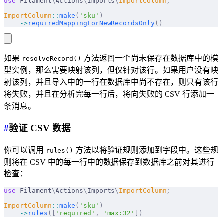
use
 Filament
\
Actions
\
Imports
\
ImportColumn
;
ImportColumn
::
make
(
'sku'
)
    ->
requiredMappingForNewRecordsOnly
()
如果
方法返回一个尚未保存在数据库中的模
resolveRecord()
型实例，那么需要映射该列，但仅针对该行。如果用户没有映
射该列，并且导入中的一行在数据库中尚不存在，则只有该行
将失败，并且在分析完每一行后，将向失败的 CSV 行添加一
条消息。
#
验证 CSV 数据
你可以调用
方法以将验证规则添加到字段中。这些规
rules()
则将在 CSV 中的每一行中的数据保存到数据库之前对其进行
检查：
use
 Filament
\
Actions
\
Imports
\
ImportColumn
;
ImportColumn
::
make
(
'sku'
)
    ->
rules
([
'required'
,
 'max:32'
])