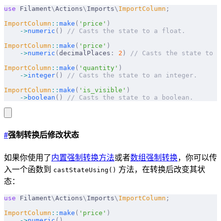
use
 Filament
\
Actions
\
Imports
\
ImportColumn
;
ImportColumn
::
make
(
'price'
)
    ->
numeric
()
 // Casts the state to a float.
ImportColumn
::
make
(
'price'
)
    ->
numeric
(
decimalPlaces
:
 2
)
 // Casts the state to a
ImportColumn
::
make
(
'quantity'
)
    ->
integer
()
 // Casts the state to an integer.
ImportColumn
::
make
(
'is_visible'
)
    ->
boolean
()
 // Casts the state to a boolean.
#
强制转换后修改状态
如果你使用了
内置强制转换方法
或者
数组强制转换
，你可以传
入一个函数到
方法，在转换后改变其状
castStateUsing()
态：
use
 Filament
\
Actions
\
Imports
\
ImportColumn
;
ImportColumn
::
make
(
'price'
)
    ->
numeric
()