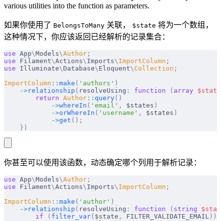
various utilities into the function as parameters.
如果你使用了
关联，
将为一个数组，
BelongsToMany
$state
这种情况下，你应该返回已经解析的记录集合：
use
 App
\
Models
\
Author
;
use
 Filament
\
Actions
\
Imports
\
ImportColumn
;
use
 Illuminate
\
Database
\
Eloquent
\
Collection
;
ImportColumn
::
make
(
'authors'
)
    ->
relationship
(
resolveUsing
:
 function
 (
array
 $
state
        return
 Author
::
query
()
            ->
whereIn
(
'email'
,
 $states
)
            ->
orWhereIn
(
'username'
,
 $states
)
            ->
get
();
    })
你甚至可以使用该函数，动态确定哪个列用于解析记录：
use
 App
\
Models
\
Author
;
use
 Filament
\
Actions
\
Imports
\
ImportColumn
;
ImportColumn
::
make
(
'author'
)
    ->
relationship
(
resolveUsing
:
 function
 (
string
 $
stat
        if
 (
filter_var
(
$state
,
 FILTER_VALIDATE_EMAIL
))
 