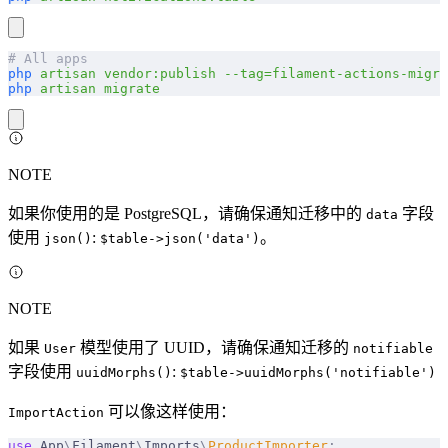
# All apps
php
 artisan
 vendor:publish
 --tag=filament-actions-migra
php
 artisan
 migrate
NOTE
如果你使用的是 PostgreSQL，请确保通知迁移中的
字段
data
使用
:
。
json()
$table->json('data')
NOTE
如果
模型使用了 UUID，请确保通知迁移的
User
notifiable
字段使用
:
uuidMorphs()
$table->uuidMorphs('notifiable')
可以像这样使用：
ImportAction
use
 App
\
Filament
\
Imports
\
ProductImporter
;