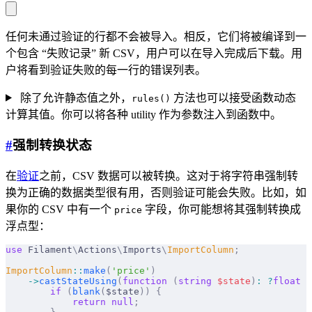
任何未通过验证的行都不会被导入。相反，它们将被编译到一
个包含 “失败记录” 新 CSV，用户可以在导入完成后下载。用
户将看到验证失败的每一行的错误列表。
除了允许静态值之外，
方法也可以接受函数动态
rules()
计算其值。你可以将各种 utility 作为参数注入到函数中。
#
强制转换状态
在
验证
之前，CSV 数据可以被转换。这对于将字符串强制转
换为正确的数据类型很有用，否则验证可能会失败。比如，如
果你的 CSV 中有一个
字段，你可能想将其强制转换成
price
浮点型：
use
 Filament
\
Actions
\
Imports
\
ImportColumn
;
ImportColumn
::
make
(
'price'
)
    ->
castStateUsing
(
function
 (
string
 $
state
)
:
 ?
float
 {
        if
 (
blank
(
$state
))
 {
            return
 null
;