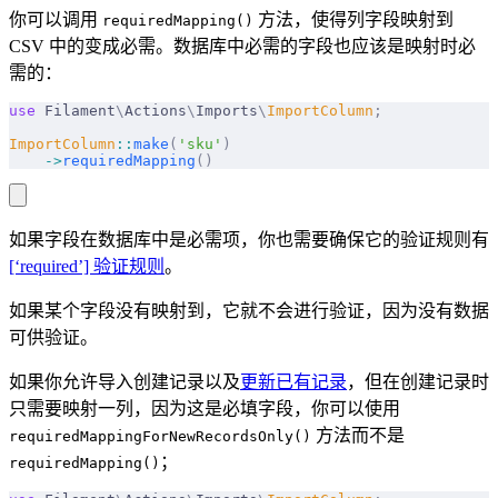
你可以调用
方法，使得列字段映射到
requiredMapping()
CSV 中的变成必需。数据库中必需的字段也应该是映射时必
需的：
use
 Filament
\
Actions
\
Imports
\
ImportColumn
;
ImportColumn
::
make
(
'sku'
)
    ->
requiredMapping
()
如果字段在数据库中是必需项，你也需要确保它的验证规则有
[‘required’] 验证规则
。
如果某个字段没有映射到，它就不会进行验证，因为没有数据
可供验证。
如果你允许导入创建记录以及
更新已有记录
，但在创建记录时
只需要映射一列，因为这是必填字段，你可以使用
方法而不是
requiredMappingForNewRecordsOnly()
；
requiredMapping()