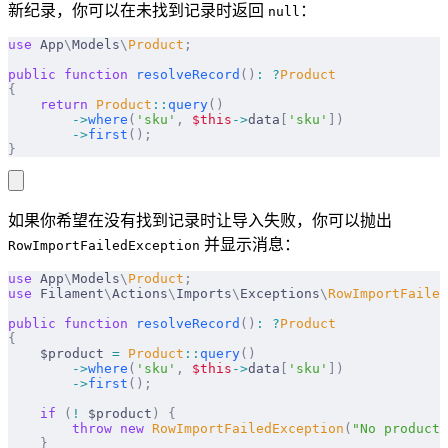
新纪录，你可以在未找到记录时返回
：
null
use
 App
\
Models
\
Product
;
public
 function
 resolveRecord
()
:
 ?
Product
{
    return
 Product
::
query
()
        ->
where
(
'sku'
,
 $this
->
data
[
'sku'
])
        ->
first
();
}
如果你希望在没有找到记录时让导入失败，你可以抛出
并显示消息：
RowImportFailedException
use
 App
\
Models
\
Product
;
use
 Filament
\
Actions
\
Imports
\
Exceptions
\
RowImportFailed
public
 function
 resolveRecord
()
:
 ?
Product
{
    $product 
=
 Product
::
query
()
        ->
where
(
'sku'
,
 $this
->
data
[
'sku'
])
        ->
first
();
    if
 (
!
 $product
)
 {
        throw
 new
 RowImportFailedException
(
"No product 
    }