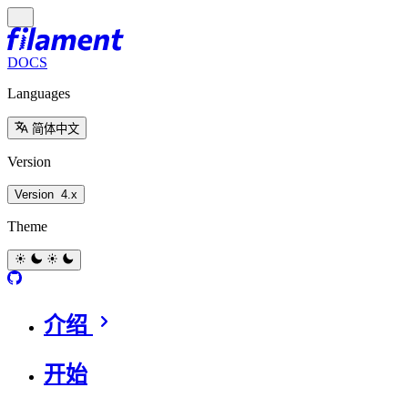
DOCS
Languages
简体中文
Version
Version
4.x
Theme
介绍
开始