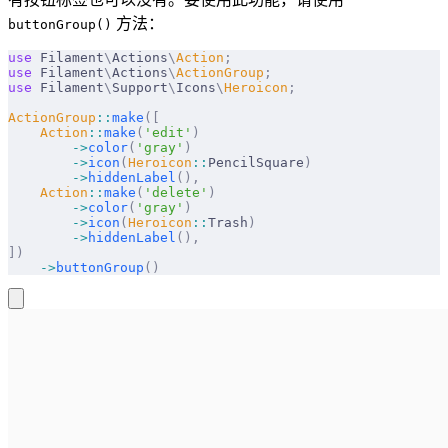
方法：
buttonGroup()
use
 Filament
\
Actions
\
Action
;
use
 Filament
\
Actions
\
ActionGroup
;
use
 Filament
\
Support
\
Icons
\
Heroicon
;
ActionGroup
::
make
([
    Action
::
make
(
'edit'
)
        ->
color
(
'gray'
)
        ->
icon
(
Heroicon
::
PencilSquare
)
        ->
hiddenLabel
(),
    Action
::
make
(
'delete'
)
        ->
color
(
'gray'
)
        ->
icon
(
Heroicon
::
Trash
)
        ->
hiddenLabel
(),
])
    ->
buttonGroup
()