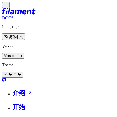
DOCS
Languages
简体中文
Version
Version
4.x
Theme
介绍
开始