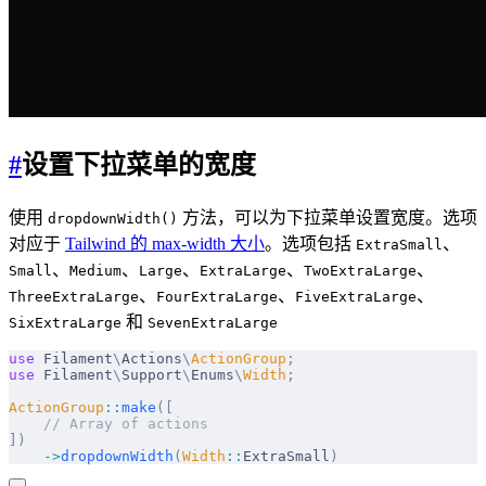
#
设置下拉菜单的宽度
使用
方法，可以为下拉菜单设置宽度。选项
dropdownWidth()
对应于
Tailwind 的 max-width 大小
。选项包括
、
ExtraSmall
、
、
、
、
、
Small
Medium
Large
ExtraLarge
TwoExtraLarge
、
、
、
ThreeExtraLarge
FourExtraLarge
FiveExtraLarge
和
SixExtraLarge
SevenExtraLarge
use
 Filament
\
Actions
\
ActionGroup
;
use
 Filament
\
Support
\
Enums
\
Width
;
ActionGroup
::
make
([
    // Array of actions
])
    ->
dropdownWidth
(
Width
::
ExtraSmall
)