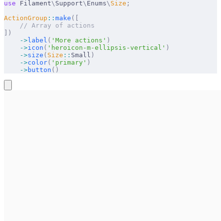
use
 Filament
\
Support
\
Enums
\
Size
;
ActionGroup
::
make
([
    // Array of actions
])
    ->
label
(
'More actions'
)
    ->
icon
(
'heroicon-m-ellipsis-vertical'
)
    ->
size
(
Size
::
Small
)
    ->
color
(
'primary'
)
    ->
button
()