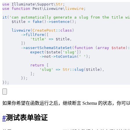
use
 Illuminate
\
Support
\
Str
;
use
 function
 Pest
\
Livewire
\
livewire
;
it
(
'can automatically generate a slug from the title wi
    $title 
=
 fake
()
->
sentence
();
    livewire
(
CreatePost
::
class
)
        ->
fillForm
([
            'title'
 =>
 $title
,
        ])
        ->
assertSchemaStateSet
(
function
 (
array
 $
state
)
:
            expect
(
$state
[
'slug'
])
                ->
not
->
toContain
(
' '
);
            return
 [
                'slug'
 =>
 Str
::
slug
(
$title
),
            ];
        });
});
如果你希望在函数运行之后，继续断言 Schema 的状态，你
#
测试表单验证