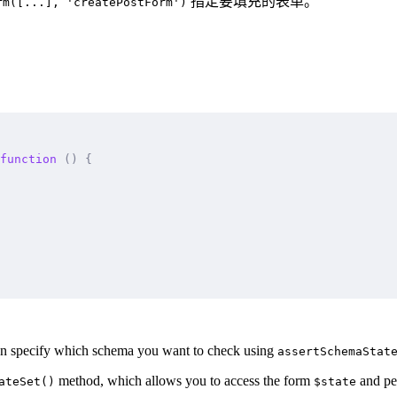
指定要填充的表单。
rm([...], 'createPostForm')
function
 ()
 {
an specify which schema you want to check using
assertSchemaStat
method, which allows you to access the form
and per
ateSet()
$state