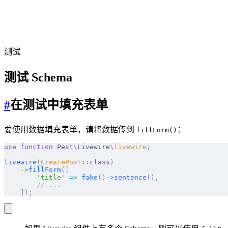
测试
测试 Schema
#
在测试中填充表单
要使用数据填充表单，请将数据传到
：
fillForm()
use
 function
 Pest
\
Livewire
\
livewire
;
livewire
(
CreatePost
::
class
)
    ->
fillForm
([
        'title'
 =>
 fake
()
->
sentence
(),
        // ...
    ]);