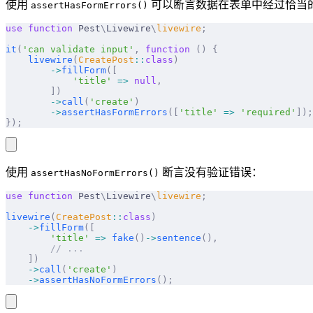
使用
可以断言数据在表单中经过恰当
assertHasFormErrors()
use
 function
 Pest
\
Livewire
\
livewire
;
it
(
'can validate input'
,
 function
 ()
 {
    livewire
(
CreatePost
::
class
)
        ->
fillForm
([
            'title'
 =>
 null
,
        ])
        ->
call
(
'create'
)
        ->
assertHasFormErrors
([
'title'
 =>
 'required'
]);
});
使用
断言没有验证错误：
assertHasNoFormErrors()
use
 function
 Pest
\
Livewire
\
livewire
;
livewire
(
CreatePost
::
class
)
    ->
fillForm
([
        'title'
 =>
 fake
()
->
sentence
(),
        // ...
    ])
    ->
call
(
'create'
)
    ->
assertHasNoFormErrors
();