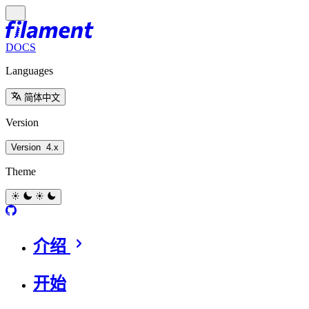
DOCS
Languages
简体中文
Version
Version
4.x
Theme
介绍
开始