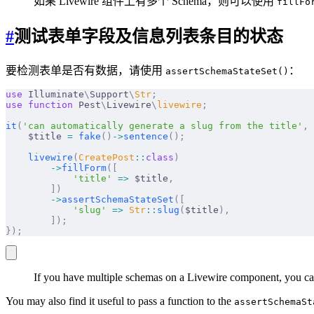
如果 Livewire 组件上有多个 Schema，则可以使用
fillFo
#
测试表单字段及信息列表条目的状态
要检测表单是否有数据，请使用
：
assertSchemaStateSet()
use
 Illuminate
\
Support
\
Str
;
use
 function
 Pest
\
Livewire
\
livewire
;
it
(
'can automatically generate a slug from the title'
,
 
    $title 
=
 fake
()
->
sentence
();
    livewire
(
CreatePost
::
class
)
        ->
fillForm
([
            'title'
 =>
 $title
,
        ])
        ->
assertSchemaStateSet
([
            'slug'
 =>
 Str
::
slug
(
$title
),
        ]);
});
If you have multiple schemas on a Livewire component, you c
You may also find it useful to pass a function to the
assertSchemaSt