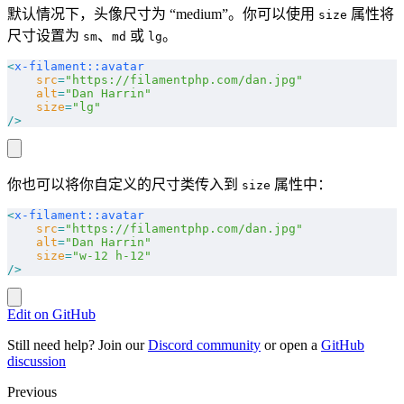
默认情况下，头像尺寸为 “medium”。你可以使用
属性将
size
尺寸设置为
、
或
。
sm
md
lg
<
x-filament::avatar
    src
=
"https://filamentphp.com/dan.jpg"
    alt
=
"Dan Harrin"
    size
=
"lg"
/>
你也可以将你自定义的尺寸类传入到
属性中：
size
<
x-filament::avatar
    src
=
"https://filamentphp.com/dan.jpg"
    alt
=
"Dan Harrin"
    size
=
"w-12 h-12"
/>
Edit on GitHub
Still need help? Join our
Discord community
or open a
GitHub
discussion
Previous