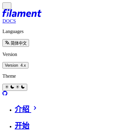
DOCS
Languages
简体中文
Version
Version
4.x
Theme
介绍
开始