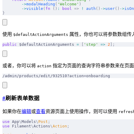
        ->
modalHeading
(
'Welcome'
)
        ->
visible
(
fn
 ()
:
 bool
 =>
 !
 auth
()
->
user
()
->
isOn
}
使用
属性，你也可以将参数数组传入到默
$defaultActionArguments
public
 $defaultActionArguments 
=
 [
'step'
 =>
 2
];
或者，你可以将
指定为页面的查询字符串参数来在页面
action
/admin/products/edit/932510?action=onboarding
#
刷新表单数据
如果你在
编辑
或
查看
资源页面上使用操作，则可以使用
refres
use
 App
\
Models
\
Post
;
use
 Filament
\
Actions
\
Action
;