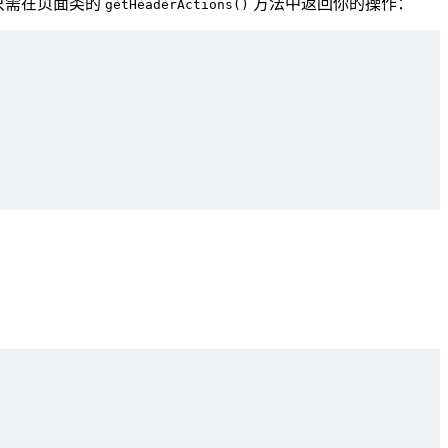
。只需在页面类的
方法中返回你的操作：
getHeaderActions()