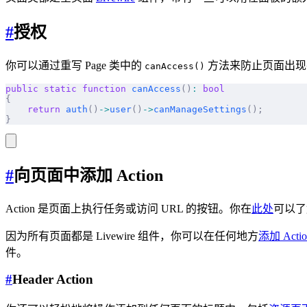
#
授权
你可以通过重写 Page 类中的
方法来防止页面出现
canAccess()
public
 static
 function
 canAccess
()
:
 bool
{
    return
 auth
()
->
user
()
->
canManageSettings
();
}
#
向页面中添加 Action
Action 是页面上执行任务或访问 URL 的按钮。你在
此处
可以了
因为所有页面都是 Livewire 组件，你可以在任何地方
添加 Actio
件。
#
Header Action