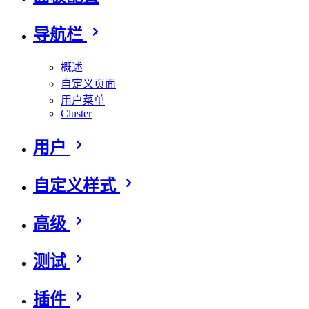
导航栏
概述
自定义页面
用户菜单
Cluster
用户
自定义样式
高级
测试
插件