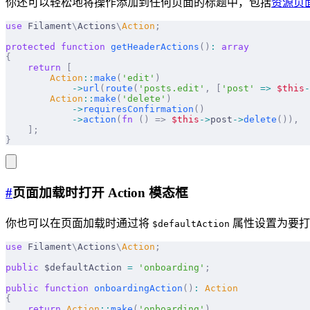
你还可以轻松地将操作添加到任何页面的标题中，包括
资源页
use
 Filament
\
Actions
\
Action
;
protected
 function
 getHeaderActions
()
:
 array
{
    return
 [
        Action
::
make
(
'edit'
)
            ->
url
(
route
(
'posts.edit'
,
 [
'post'
 =>
 $this
-
        Action
::
make
(
'delete'
)
            ->
requiresConfirmation
()
            ->
action
(
fn
 ()
 =>
 $this
->
post
->
delete
()),
    ];
}
#
页面加载时打开 Action 模态框
你也可以在页面加载时通过将
属性设置为要打
$defaultAction
use
 Filament
\
Actions
\
Action
;
public
 $defaultAction 
=
 'onboarding'
;
public
 function
 onboardingAction
()
:
 Action
{
    return
 Action
::
make
(
'onboarding'
)