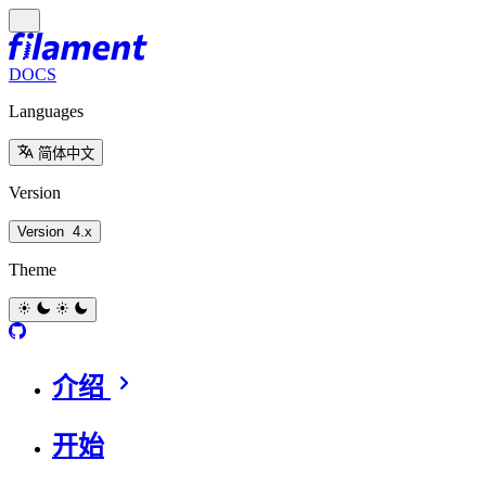
DOCS
Languages
简体中文
Version
Version
4.x
Theme
介绍
开始