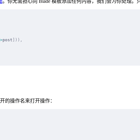
面
。你无需担心向 Blade 模板添加任何内容，我们会为你处理
>
post
])),
开的操作名来打开操作：