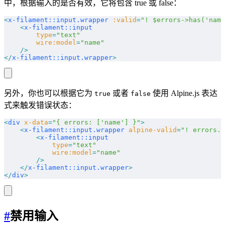
中，根据输入的是否有效，它将包含 true 或 false：
<
x-filament::input.wrapper
 :valid
=
"! $errors->has('name
    <
x-filament::input
        type
=
"text"
        wire:model
=
"name"
    />
</
x-filament::input.wrapper
>
另外，你也可以根据它为
或者
使用 Alpine.js 表达
true
false
式来触发错误状态：
<
div
 x-data
=
"{ errors: ['name'] }"
>
    <
x-filament::input.wrapper
 alpine-valid
=
"! errors.i
        <
x-filament::input
            type
=
"text"
            wire:model
=
"name"
        />
    </
x-filament::input.wrapper
>
</
div
>
#
禁用输入