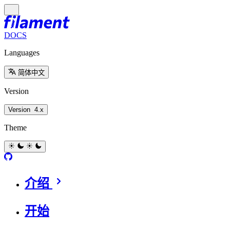
DOCS
Languages
简体中文
Version
Version
4.x
Theme
介绍
开始