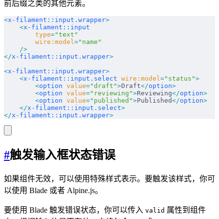
前后缀之类的其他元素。
<
x-filament::input.wrapper
>
    <
x-filament::input
        type
=
"text"
        wire:model
=
"name"
    />
</
x-filament::input.wrapper
>
<
x-filament::input.wrapper
>
    <
x-filament::input.select
 wire:model
=
"status"
>
        <
option
 value
=
"draft"
>
Draft
</
option
>
        <
option
 value
=
"reviewing"
>
Reviewing
</
option
>
        <
option
 value
=
"published"
>
Published
</
option
>
    </
x-filament::input.select
>
</
x-filament::input.wrapper
>
#
触发输入框状态错误
如果组件无效，可以使用特殊样式表示。要触发该样式，你可
以使用 Blade 或者 Alpine.js。
要使用 Blade 触发错误状态，你可以传入
属性到组件
valid