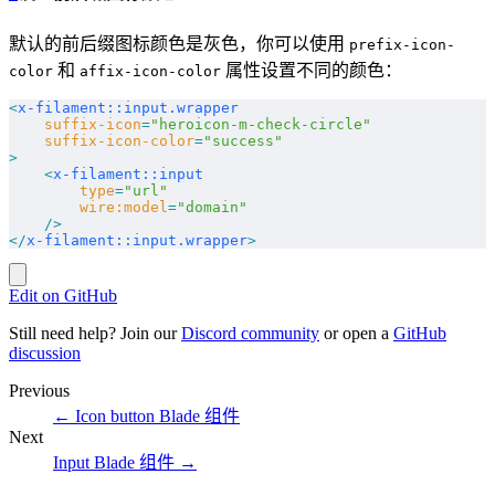
默认的前后缀图标颜色是灰色，你可以使用
prefix-icon-
和
属性设置不同的颜色：
color
affix-icon-color
<
x-filament::input.wrapper
    suffix-icon
=
"heroicon-m-check-circle"
    suffix-icon-color
=
"success"
>
    <
x-filament::input
        type
=
"url"
        wire:model
=
"domain"
    />
</
x-filament::input.wrapper
>
Edit on GitHub
Still need help? Join our
Discord community
or open a
GitHub
discussion
Previous
←
Icon button Blade 组件
Next
Input Blade 组件
→