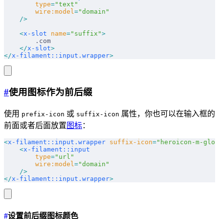
        type
=
"text"
        wire:model
=
"domain"
    />
    <
x-slot
 name
=
"suffix"
>
        .com
    </
x-slot
>
</
x-filament::input.wrapper
>
#
使用图标作为前后缀
使用
或
属性，你也可以在输入框的
prefix-icon
suffix-icon
前面或者后面放置
图标
：
<
x-filament::input.wrapper
 suffix-icon
=
"heroicon-m-glob
    <
x-filament::input
        type
=
"url"
        wire:model
=
"domain"
    />
</
x-filament::input.wrapper
>
#
设置前后缀图标颜色