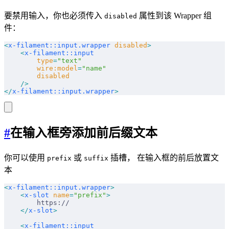
要禁用输入，你也必须传入
属性到该 Wrapper 组
disabled
件：
<
x-filament::input.wrapper
 disabled
>
    <
x-filament::input
        type
=
"text"
        wire:model
=
"name"
        disabled
    />
</
x-filament::input.wrapper
>
#
在输入框旁添加前后缀文本
你可以使用
或
插槽， 在输入框的前后放置文
prefix
suffix
本
<
x-filament::input.wrapper
>
    <
x-slot
 name
=
"prefix"
>
        https://
    </
x-slot
>
    <
x-filament::input