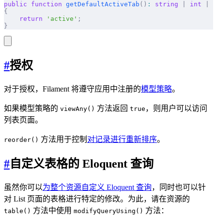
public
 function
 getDefaultActiveTab
()
:
 string
 |
 int
 |
 n
{
    return
 'active'
;
}
#
授权
对于授权，Filament 将遵守应用中注册的
模型策略
。
如果模型策略的
方法返回
，则用户可以访问
viewAny()
true
列表页面。
方法用于控制
对记录进行重新排序
。
reorder()
#
自定义表格的 Eloquent 查询
虽然你可以
为整个资源自定义 Eloquent 查询
，同时也可以针
对 List 页面的表格进行特定的修改。为此，请在资源的
方法中使用
方法：
table()
modifyQueryUsing()