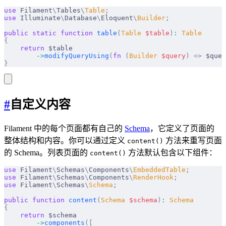
use
 Filament
\
Tables
\
Table
;
use
 Illuminate
\
Database
\
Eloquent
\
Builder
;
public
 static
 function
 table
(
Table
 $
table
)
:
 Table
{
    return
 $table
        ->
modifyQueryUsing
(
fn
 (
Builder
 $
query
)
 =>
 $quer
}
#
自定义内容
Filament 中的每个页面都有自己的
Schema
，它定义了页面的
整体结构和内容。你可以通过定义
方法来重写页面
content()
的 Schema。列表页面的
方法默认包含以下组件：
content()
use
 Filament
\
Schemas
\
Components
\
EmbeddedTable
;
use
 Filament
\
Schemas
\
Components
\
RenderHook
;
use
 Filament
\
Schemas
\
Schema
;
public
 function
 content
(
Schema
 $
schema
)
:
 Schema
{
    return
 $schema
        ->
components
([