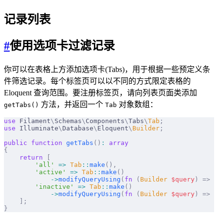
记录列表
#
使用选项卡过滤记录
你可以在表格上方添加选项卡(Tabs)，用于根据一些预定义条
件筛选记录。每个标签页可以以不同的方式限定表格的
Eloquent 查询范围。要注册标签页，请向列表页面类添加
方法，并返回一个
对象数组：
getTabs()
Tab
use
 Filament
\
Schemas
\
Components
\
Tabs
\
Tab
;
use
 Illuminate
\
Database
\
Eloquent
\
Builder
;
public
 function
 getTabs
()
:
 array
{
    return
 [
        'all'
 =>
 Tab
::
make
(),
        'active'
 =>
 Tab
::
make
()
            ->
modifyQueryUsing
(
fn
 (
Builder
 $
query
)
 =>
 $
        'inactive'
 =>
 Tab
::
make
()
            ->
modifyQueryUsing
(
fn
 (
Builder
 $
query
)
 =>
 $
    ];
}