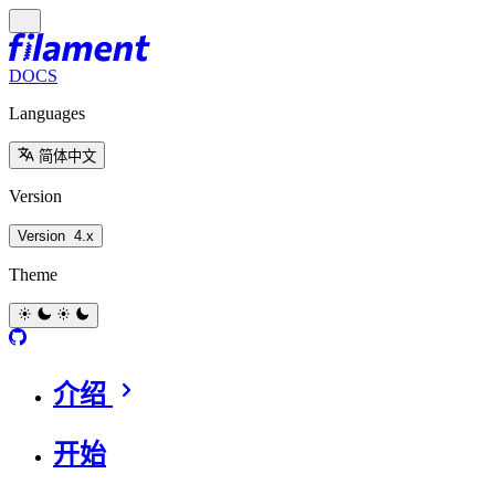
DOCS
Languages
简体中文
Version
Version
4.x
Theme
介绍
开始