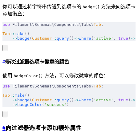
你可以通过将字符串传递到选项卡的
方法来向选项卡
badge()
添加徽章：
use
 Filament
\
Schemas
\
Components
\
Tabs
\
Tab
;
Tab
::
make
()
    ->
badge
(
Customer
::
query
()
->
where
(
'active'
,
 true
)
->
c
#
修改过滤器选项卡徽章的颜色
使用
方法，可以修改徽章的颜色：
badgeColor()
use
 Filament
\
Schemas
\
Components
\
Tabs
\
Tab
;
Tab
::
make
()
    ->
badge
(
Customer
::
query
()
->
where
(
'active'
,
 true
)
->
c
    ->
badgeColor
(
'success'
)
#
向过滤器选项卡添加额外属性