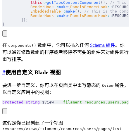
            $this
->
getTabsContentComponent
(),
 // This m
            RenderHook
::
make
(
PanelsRenderHook
::
RESOURCE
            EmbeddedTable
::
make
(),
 // This is the compo
            RenderHook
::
make
(
PanelsRenderHook
::
RESOURCE
        ]);
}
在
数组中，你可以插入任何
Schema 组件
。你
components()
可以通过修改数组的排序或者移除不需要的组件来对组件进行
重写排序。
#
使用自定义 Blade 视图
要进一步自定义，你可以在页面类中重写静态的
属性，
$view
以自定义应用中的视图：
protected
 string
 $view 
=
 'filament.resources.users.page
这假定你已经创建了一个视图
resources/views/filament/resources/users/pages/list-