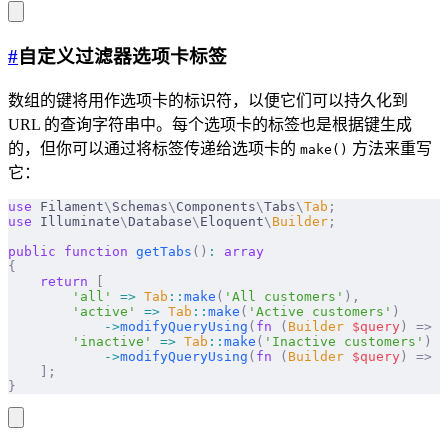
#
自定义过滤器选项卡标签
数组的键将用作选项卡的标识符，以便它们可以持久化到
URL 的查询字符串中。每个选项卡的标签也是根据键生成
的，但你可以通过将标签传递给选项卡的
方法来重写
make()
它：
use
 Filament
\
Schemas
\
Components
\
Tabs
\
Tab
;
use
 Illuminate
\
Database
\
Eloquent
\
Builder
;
public
 function
 getTabs
()
:
 array
{
    return
 [
        'all'
 =>
 Tab
::
make
(
'All customers'
),
        'active'
 =>
 Tab
::
make
(
'Active customers'
)
            ->
modifyQueryUsing
(
fn
 (
Builder
 $
query
)
 =>
 $
        'inactive'
 =>
 Tab
::
make
(
'Inactive customers'
)
            ->
modifyQueryUsing
(
fn
 (
Builder
 $
query
)
 =>
 $
    ];
}