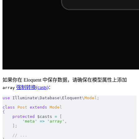
如果你在 Eloquent 中保存数据，请确保在模型属性上添加
强制转换(casts)
：
array
use
 Illuminate
\
Database
\
Eloquent
\
Model
;
class
 Post
 extends
 Model
{
    protected
 $casts 
=
 [
        'meta'
 =>
 'array'
,
    ];
    // ...