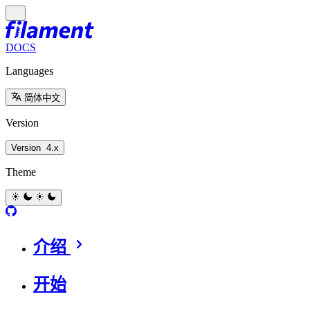
DOCS
Languages
简体中文
Version
Version
4.x
Theme
介绍
开始