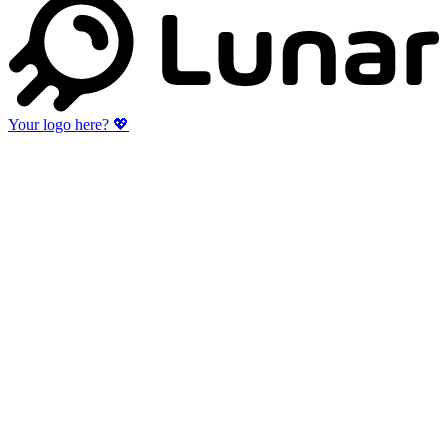
Your logo here?
💖