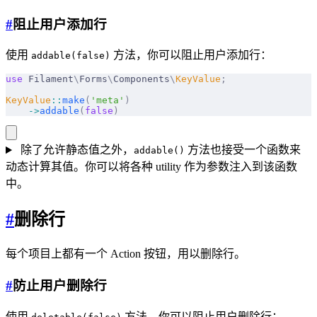
#
阻止用户添加行
使用
方法，你可以阻止用户添加行：
addable(false)
use
 Filament
\
Forms
\
Components
\
KeyValue
;
KeyValue
::
make
(
'meta'
)
    ->
addable
(
false
)
除了允许静态值之外，
方法也接受一个函数来
addable()
动态计算其值。你可以将各种 utility 作为参数注入到该函数
中。
#
删除行
每个项目上都有一个 Action 按钮，用以删除行。
#
防止用户删除行
使用
方法，你可以阻止用户删除行：