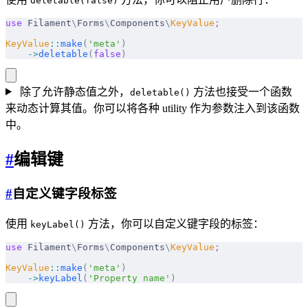
deletable(false)
use
 Filament
\
Forms
\
Components
\
KeyValue
;
KeyValue
::
make
(
'meta'
)
    ->
deletable
(
false
)
除了允许静态值之外，
方法也接受一个函数
deletable()
来动态计算其值。你可以将各种 utility 作为参数注入到该函数
中。
#
编辑键
#
自定义键字段标签
使用
方法，你可以自定义键字段的标签：
keyLabel()
use
 Filament
\
Forms
\
Components
\
KeyValue
;
KeyValue
::
make
(
'meta'
)
    ->
keyLabel
(
'Property name'
)