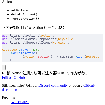
Action：
addAction()
deleteAction()
reorderAction()
下面是如何自定义 Action 的一个示例：
use
 Filament
\
Actions
\
Action
;
use
 Filament
\
Forms
\
Components
\
KeyValue
;
use
 Filament
\
Support
\
Icons
\
Heroicon
;
KeyValue
::
make
(
'meta'
)
    ->
deleteAction
(
        fn
 (
Action
 $
action
)
 =>
 $action
->
icon
(
Heroicon
::
    )
该 Action 注册方法可以注入各种 utility 作为参数。
Edit on GitHub
Still need help? Join our
Discord community
or open a
GitHub
discussion
Previous
←
Textarea