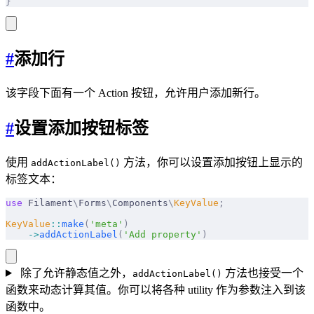
}
#
添加行
该字段下面有一个 Action 按钮，允许用户添加新行。
#
设置添加按钮标签
使用
方法，你可以设置添加按钮上显示的
addActionLabel()
标签文本：
use
 Filament
\
Forms
\
Components
\
KeyValue
;
KeyValue
::
make
(
'meta'
)
    ->
addActionLabel
(
'Add property'
)
除了允许静态值之外，
方法也接受一个
addActionLabel()
函数来动态计算其值。你可以将各种 utility 作为参数注入到该
函数中。