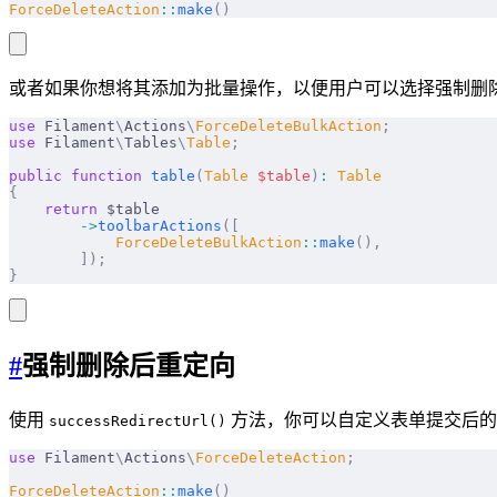
ForceDeleteAction
::
make
()
或者如果你想将其添加为批量操作，以便用户可以选择强制删
use
 Filament
\
Actions
\
ForceDeleteBulkAction
;
use
 Filament
\
Tables
\
Table
;
public
 function
 table
(
Table
 $
table
)
:
 Table
{
    return
 $table
        ->
toolbarActions
([
            ForceDeleteBulkAction
::
make
(),
        ]);
}
#
强制删除后重定向
使用
方法，你可以自定义表单提交后的
successRedirectUrl()
use
 Filament
\
Actions
\
ForceDeleteAction
;
ForceDeleteAction
::
make
()