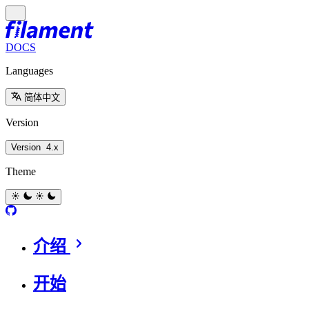
DOCS
Languages
简体中文
Version
Version
4.x
Theme
介绍
开始