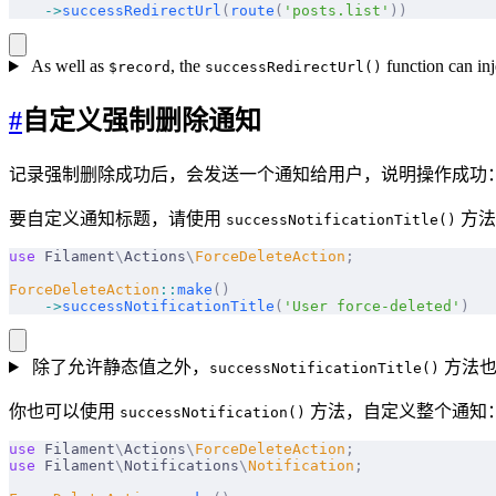
    ->
successRedirectUrl
(
route
(
'posts.list'
))
As well as
, the
function can inje
$record
successRedirectUrl()
#
自定义强制删除通知
记录强制删除成功后，会发送一个通知给用户，说明操作成功
要自定义通知标题，请使用
方法
successNotificationTitle()
use
 Filament
\
Actions
\
ForceDeleteAction
;
ForceDeleteAction
::
make
()
    ->
successNotificationTitle
(
'User force-deleted'
)
除了允许静态值之外，
方法也
successNotificationTitle()
你也可以使用
方法，自定义整个通知
successNotification()
use
 Filament
\
Actions
\
ForceDeleteAction
;
use
 Filament
\
Notifications
\
Notification
;