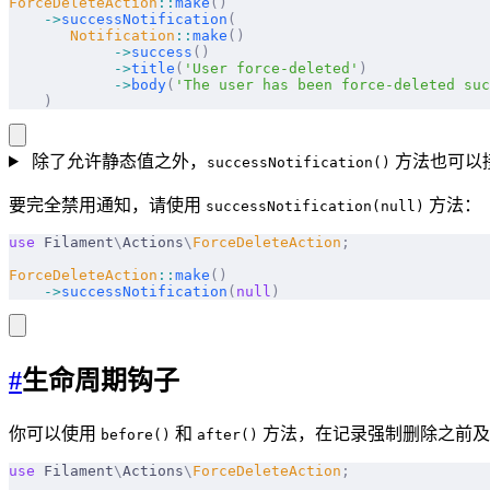
ForceDeleteAction
::
make
()
    ->
successNotification
(
       Notification
::
make
()
            ->
success
()
            ->
title
(
'User force-deleted'
)
            ->
body
(
'The user has been force-deleted suc
    )
除了允许静态值之外，
方法也可以接
successNotification()
要完全禁用通知，请使用
方法：
successNotification(null)
use
 Filament
\
Actions
\
ForceDeleteAction
;
ForceDeleteAction
::
make
()
    ->
successNotification
(
null
)
#
生命周期钩子
你可以使用
和
方法，在记录强制删除之前及
before()
after()
use
 Filament
\
Actions
\
ForceDeleteAction
;