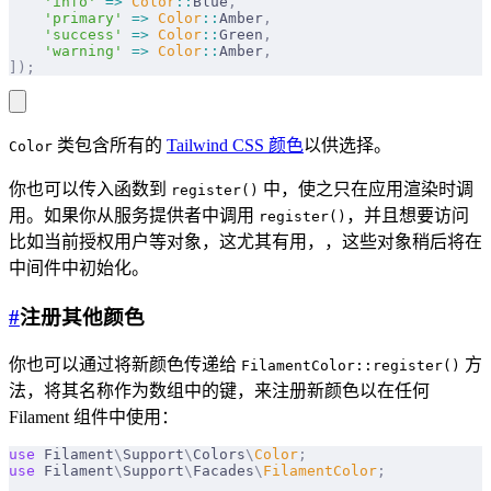
    'info'
 =>
 Color
::
Blue
,
    'primary'
 =>
 Color
::
Amber
,
    'success'
 =>
 Color
::
Green
,
    'warning'
 =>
 Color
::
Amber
,
]);
类包含所有的
Tailwind CSS 颜色
以供选择。
Color
你也可以传入函数到
中，使之只在应用渲染时调
register()
用。如果你从服务提供者中调用
，并且想要访问
register()
比如当前授权用户等对象，这尤其有用，，这些对象稍后将在
中间件中初始化。
#
注册其他颜色
你也可以通过将新颜色传递给
方
FilamentColor::register()
法，将其名称作为数组中的键，来注册新颜色以在任何
Filament 组件中使用：
use
 Filament
\
Support
\
Colors
\
Color
;
use
 Filament
\
Support
\
Facades
\
FilamentColor
;