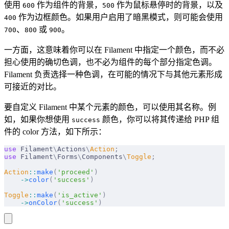
使用
作为组件的背景，
作为鼠标悬停时的背景，以及
600
500
作为边框颜色。如果用户启用了暗黑模式，则可能会使用
400
、
或
。
700
800
900
一方面，这意味着你可以在 Filament 中指定一个颜色，而不必
担心使用的确切色调，也不必为组件的每个部分指定色调。
Filament 负责选择一种色调，在可能的情况下与其他元素形成
可接近的对比。
要自定义 Filament 中某个元素的颜色，可以使用其名称。例
如，如果你想使用
颜色，你可以将其传递给 PHP 组
success
件的 color 方法，如下所示：
use
 Filament
\
Actions
\
Action
;
use
 Filament
\
Forms
\
Components
\
Toggle
;
Action
::
make
(
'proceed'
)
    ->
color
(
'success'
)
Toggle
::
make
(
'is_active'
)
    ->
onColor
(
'success'
)