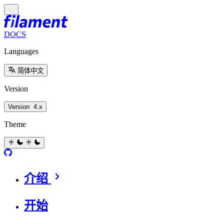
DOCS
Languages
简体中文
Version
Version
4.x
Theme
介绍
开始