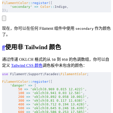
FilamentColor
::
register
([
    'secondary'
 =>
 Color
::
Indigo
,
]);
现在，你可以在任何 Filament 组件中使用
作为颜色
secondary
了。
#
使用非 Tailwind 颜色
通过传递 OKLCH 格式的从
到
的色调数组，你可以自
50
950
定义
Tailwind CSS 颜色
调色板中未包含的颜色：
use
 Filament
\
Support
\
Facades
\
FilamentColor
;
FilamentColor
::
register
([
    'danger'
 =>
 [
        50
 =>
 'oklch(0.969 0.015 12.422)'
,
        100
 =>
 'oklch(0.941 0.03 12.58)'
,
        200
 =>
 'oklch(0.892 0.058 10.001)'
,
        300
 =>
 'oklch(0.81 0.117 11.638)'
,
        400
 =>
 'oklch(0.712 0.194 13.428)'
,
        500
 =>
 'oklch(0.645 0.246 16.439)'
,
        600
 =>
 'oklch(0.586 0.253 17.585)'
,