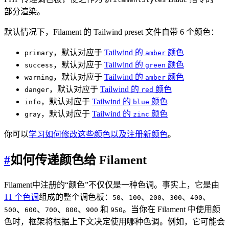
部分渲染。
默认情况下，Filament 的 Tailwind preset 文件自带 6 个颜色：
，默认对应于
Tailwind 的
颜色
primary
amber
，默认对应于
Tailwind 的
颜色
success
green
，默认对应于
Tailwind 的
颜色
warning
amber
，默认对应于
Tailwind 的
颜色
danger
red
，默认对应于
Tailwind 的
颜色
info
blue
，默认对应于
Tailwind 的
颜色
gray
zinc
你可以
学习如何修改这些颜色以及注册新颜色
。
#
如何传递颜色给 Filament
Filament中注册的“颜色”不仅仅是一种色调。事实上，它是由
11 个色调
组成的整个调色板：
、
、
、
、
、
50
100
200
300
400
、
、
、
、
和
。当你在 Filament 中使用颜
500
600
700
800
900
950
色时，框架将根据上下文决定使用哪种色调。例如，它可能会