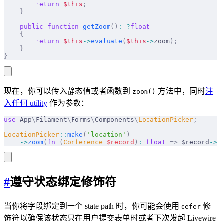
        return
 $this
;
    }
    public
 function
 getZoom
()
:
 ?
float
    {
        return
 $this
->
evaluate
(
$this
->
zoom
);
    }
}
现在，你可以传入静态值或者函数到
方法中，同时
注
zoom()
入任何 utility
作为参数：
use
 App
\
Filament
\
Forms
\
Components
\
LocationPicker
;
LocationPicker
::
make
(
'location'
)
    ->
zoom
(
fn
 (
Conference
 $
record
)
:
 float
 =>
 $record
->
i
#
遵守状态绑定修饰符
当你将字段绑定到一个 state path 时，你可能会使用
修
defer
饰符以确保该状态只在用户提交表单时或者下次发起 Livewire