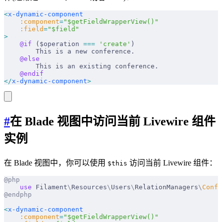
<
x-dynamic-component
    :component
=
"$getFieldWrapperView()"
    :field
=
"$field"
>
    @if 
($operation 
===
 'create'
)
        This is a new conference.
    @else
        This is an existing conference.
    @endif
</
x-dynamic-component
>
#
在 Blade 视图中访问当前 Livewire 组件
实例
在 Blade 视图中，你可以使用
访问当前 Livewire 组件：
$this
@php
    use
 Filament
\
Resources
\
Users
\
RelationManagers
\
Confe
@endphp
<
x-dynamic-component
    :component
=
"$getFieldWrapperView()"