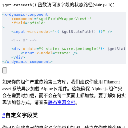
函数访问该字段的状态路径(state path)：
$getStatePath()
<
x-dynamic-component
    :component
=
"$getFieldWrapperView()"
    :field
=
"$field"
>
    <
input
 wire:model
=
"
{{
 $getStatePath
()
 }}
"
 />
    <!-- Or -->
    <
div
 x-data
=
"{ state: $wire.$entangle('
{{
 $getState
        <
input
 x-model
=
"state"
 />
    </
div
>
</
x-dynamic-component
>
如果你的组件严重依赖第三方库，我们建议你使用 Filament
asset 系统异步加载 Alpine.js 组件。这能确保 Alpine.js 组件只
会在需要时加载，而不会在每个页面上都加载。要了解如何实
现该加载方式，请查看
静态资源文档
。
#
自定义字段类
你可以创建自己的自定义字段类和视图，使之在你的整个项目