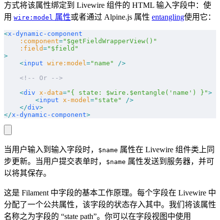
方式将该属性绑定到 Livewire 组件的 HTML 输入字段中：使
用
属性
或者通过 Alpine.js 属性
entangling
使用它：
wire:model
<
x-dynamic-component
    :component
=
"$getFieldWrapperView()"
    :field
=
"$field"
>
    <
input
 wire:model
=
"name"
 />
    <!-- Or -->
    <
div
 x-data
=
"{ state: $wire.$entangle('name') }"
>
        <
input
 x-model
=
"state"
 />
    </
div
>
</
x-dynamic-component
>
当用户输入到输入字段时，
属性在 Livewire 组件类上同
$name
步更新。当用户提交表单时，
属性发送到服务器，并可
$name
以将其保存。
这是 Filament 中字段的基本工作原理。每个字段在 Livewire 中
分配了一个公共属性，该字段的状态存入其中。我们将该属性
名称之为字段的 “state path”。你可以在字段视图中使用