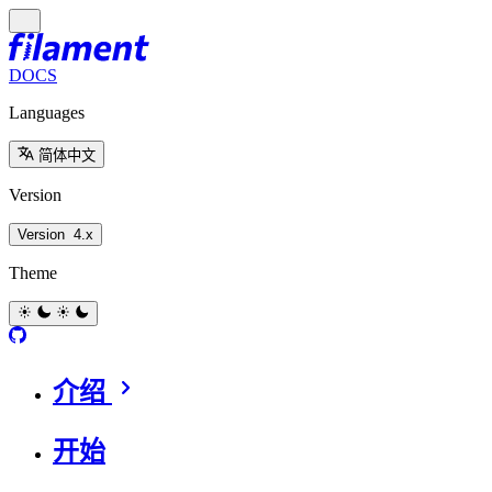
DOCS
Languages
简体中文
Version
Version
4.x
Theme
介绍
开始