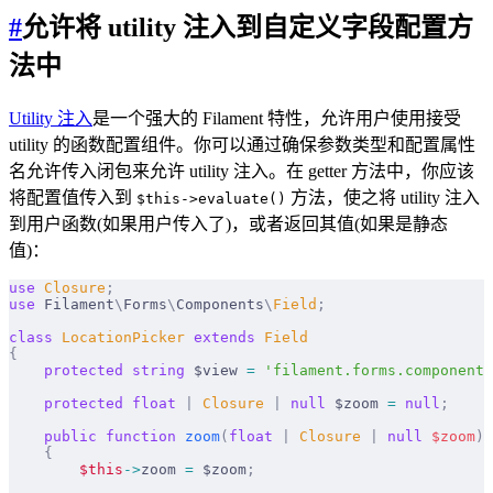
#
允许将 utility 注入到自定义字段配置方
法中
Utility 注入
是一个强大的 Filament 特性，允许用户使用接受
utility 的函数配置组件。你可以通过确保参数类型和配置属性
名允许传入闭包来允许 utility 注入。在 getter 方法中，你应该
将配置值传入到
方法，使之将 utility 注入
$this->evaluate()
到用户函数(如果用户传入了)，或者返回其值(如果是静态
值)：
use
 Closure
;
use
 Filament
\
Forms
\
Components
\
Field
;
class
 LocationPicker
 extends
 Field
{
    protected
 string
 $view 
=
 'filament.forms.components
    protected
 float
 |
 Closure
 |
 null
 $zoom 
=
 null
;
    public
 function
 zoom
(
float
 |
 Closure
 |
 null
 $
zoom
)
:
    {
        $this
->
zoom 
=
 $zoom
;