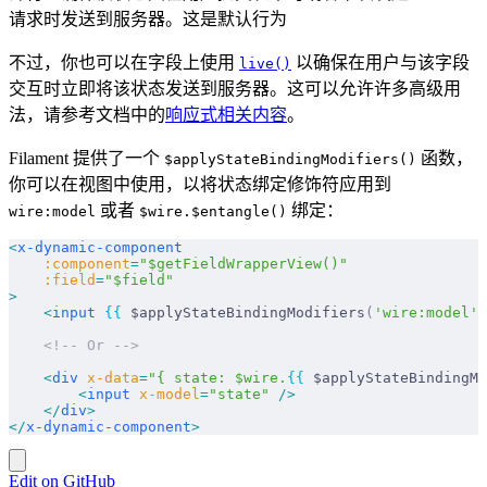
请求时发送到服务器。这是默认行为
不过，你也可以在字段上使用
以确保在用户与该字段
live()
交互时立即将该状态发送到服务器。这可以允许许多高级用
法，请参考文档中的
响应式相关内容
。
Filament 提供了一个
函数，
$applyStateBindingModifiers()
你可以在视图中使用，以将状态绑定修饰符应用到
或者
绑定：
wire:model
$wire.$entangle()
<
x-dynamic-component
    :component
=
"$getFieldWrapperView()"
    :field
=
"$field"
>
    <
input
 {{
 $applyStateBindingModifiers
(
'wire:model'
)
    <!-- Or -->
    <
div
 x-data
=
"{ state: $wire.
{{
 $applyStateBindingMo
        <
input
 x-model
=
"state"
 />
    </
div
>
</
x-dynamic-component
>
Edit on GitHub