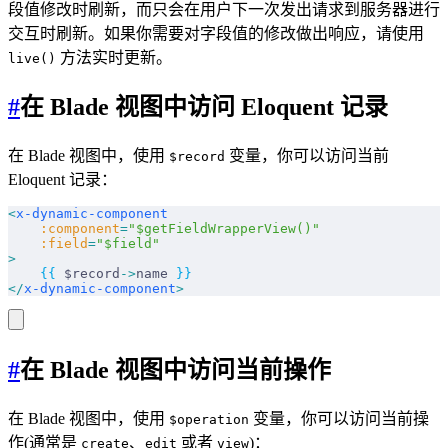
段值修改时刷新，而只会在用户下一次发出请求到服务器进行
交互时刷新。如果你需要对字段值的修改做出响应，请使用
方法实时更新。
live()
#
在 Blade 视图中访问 Eloquent 记录
在 Blade 视图中，使用
变量，你可以访问当前
$record
Eloquent 记录：
<
x-dynamic-component
    :component
=
"$getFieldWrapperView()"
    :field
=
"$field"
>
    {{
 $record
->
name 
}}
</
x-dynamic-component
>
#
在 Blade 视图中访问当前操作
在 Blade 视图中，使用
变量，你可以访问当前操
$operation
作(通常是
、
或者
)：
create
edit
view