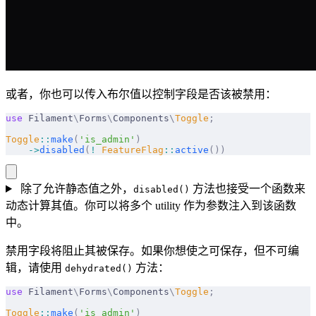
或者，你也可以传入布尔值以控制字段是否该被禁用：
use
 Filament
\
Forms
\
Components
\
Toggle
;
Toggle
::
make
(
'is_admin'
)
    ->
disabled
(
!
 FeatureFlag
::
active
())
除了允许静态值之外，
方法也接受一个函数来
disabled()
动态计算其值。你可以将多个 utility 作为参数注入到该函数
中。
禁用字段将阻止其被保存。如果你想使之可保存，但不可编
辑，请使用
方法：
dehydrated()
use
 Filament
\
Forms
\
Components
\
Toggle
;
Toggle
::
make
(
'is_admin'
)