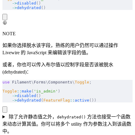
    ->
disabled
()
    ->
dehydrated
()
NOTE
如果你选择脱水该字段，熟练的用户仍然可以通过操作
Livewire 的 JavaScript 来编辑该字段的值。
或者，你也可以传入布尔值以控制字段是否该被脱水
(dehydrated)：
use
 Filament
\
Forms
\
Components
\
Toggle
;
Toggle
::
make
(
'is_admin'
)
    ->
disabled
()
    ->
dehydrated
(
FeatureFlag
::
active
())
除了允许静态值之外，
方法也接受一个函数
dehydrated()
来动态计算其值。你可以将多个 utility 作为参数注入到该函数
中。