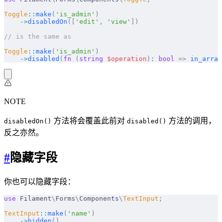
Toggle
::
make
(
'is_admin'
)
    ->
disabledOn
([
'edit'
,
 'view'
])
// is the same as
Toggle
::
make
(
'is_admin'
)
    ->
disabled
(
fn
 (
string
 $
operation
)
:
 bool
 =>
 in_array
NOTE
方法将会覆盖此前对
方法的调用，
disabledOn()
disabled()
反之亦然。
#
隐藏字段
你也可以隐藏字段：
use
 Filament
\
Forms
\
Components
\
TextInput
;
TextInput
::
make
(
'name'
)
    ->
hidden
()