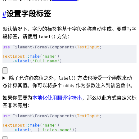
#
设置字段标签
默认情况下，字段的标签将基于字段名称自动生成。要重写字
段标签，请使用
方法：
label()
use
 Filament
\
Forms
\
Components
\
TextInput
;
TextInput
::
make
(
'name'
)
    ->
label
(
'Full name'
)
除了允许静态值之外，
方法也接受一个函数来动
label()
态计算其值。你可以将多个 utility 作为参数注入到该函数中。
如果你需要为
本地化使用翻译字符串
，那么以此方式自定义标
签非常有用：
use
 Filament
\
Forms
\
Components
\
TextInput
;
TextInput
::
make
(
'name'
)
    ->
label
(
__
(
'fields.name'
))