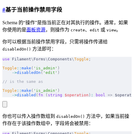
#
基于当前操作禁用字段
Schema 的“操作”是指当前正在对其执行的操作。通常，如果
你使用的是
面板资源
，则操作为
、
或
。
create
edit
view
你可以根据当前操作禁用字段，只需将操作传递给
方法即可：
disabledOn()
use
 Filament
\
Forms
\
Components
\
Toggle
;
Toggle
::
make
(
'is_admin'
)
    ->
disabledOn
(
'edit'
)
// is the same as
Toggle
::
make
(
'is_admin'
)
    ->
disabled
(
fn
 (
string
 $
operation
)
:
 bool
 =>
 $operati
你也可以传入操作数组到
方法中，如果当前操
disabledOn()
作存在于该操作数组中，字段将会被禁用：
use
 Filament
\
Forms
\
Components
\
Toggle
;