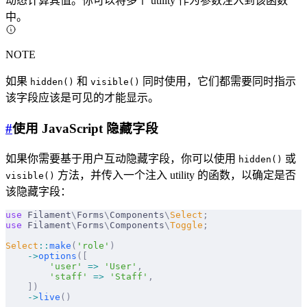
动态计算其值。你可以将多个 utility 作为参数注入到该函数
中。
NOTE
如果
和
同时使用，它们都需要同时指示
hidden()
visible()
该字段应该是可见的才能显示。
#
使用 JavaScript 隐藏字段
如果你需要基于用户互动隐藏字段，你可以使用
或
hidden()
方法，并传入一个注入 utility 的函数，以确定是否
visible()
该隐藏字段：
use
 Filament
\
Forms
\
Components
\
Select
;
use
 Filament
\
Forms
\
Components
\
Toggle
;
Select
::
make
(
'role'
)
    ->
options
([
        'user'
 =>
 'User'
,
        'staff'
 =>
 'Staff'
,
    ])
    ->
live
()