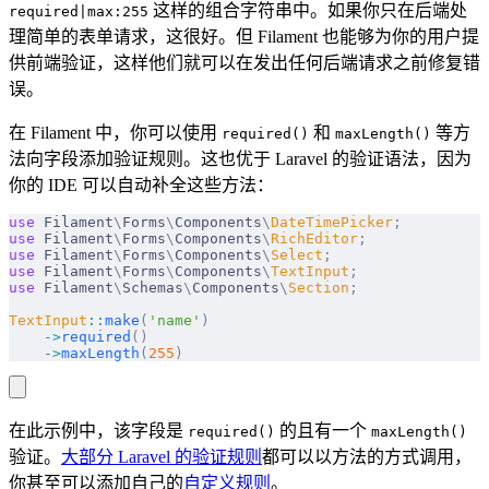
这样的组合字符串中。如果你只在后端处
required|max:255
理简单的表单请求，这很好。但 Filament 也能够为你的用户提
供前端验证，这样他们就可以在发出任何后端请求之前修复错
误。
在 Filament 中，你可以使用
和
等方
required()
maxLength()
法向字段添加验证规则。这也优于 Laravel 的验证语法，因为
你的 IDE 可以自动补全这些方法：
use
 Filament
\
Forms
\
Components
\
DateTimePicker
;
use
 Filament
\
Forms
\
Components
\
RichEditor
;
use
 Filament
\
Forms
\
Components
\
Select
;
use
 Filament
\
Forms
\
Components
\
TextInput
;
use
 Filament
\
Schemas
\
Components
\
Section
;
TextInput
::
make
(
'name'
)
    ->
required
()
    ->
maxLength
(
255
)
在此示例中，该字段是
的且有一个
required()
maxLength()
验证。
大部分 Laravel 的验证规则
都可以以方法的方式调用，
你甚至可以添加自己的
自定义规则
。