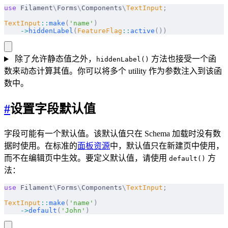
use
 Filament
\
Forms
\
Components
\
TextInput
;
TextInput
::
make
(
'name'
)
    ->
hiddenLabel
(
FeatureFlag
::
active
())
除了允许静态值之外，
方法也接受一个函
hiddenLabel()
数来动态计算其值。你可以将多个 utility 作为参数注入到该函
数中。
#
设置字段默认值
字段可能有一个默认值。该默认值只在 Schema 加载时没有数
据时使用。在标准的
面板资源
中，默认值只在新建页中使用，
而不在编辑页中生效。要定义默认值，请使用
方
default()
法：
use
 Filament
\
Forms
\
Components
\
TextInput
;
TextInput
::
make
(
'name'
)
    ->
default
(
'John'
)