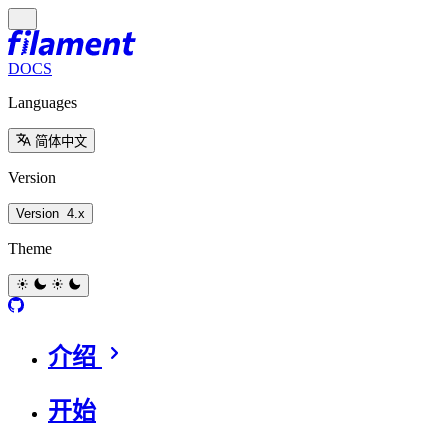
DOCS
Languages
简体中文
Version
Version
4.x
Theme
介绍
开始