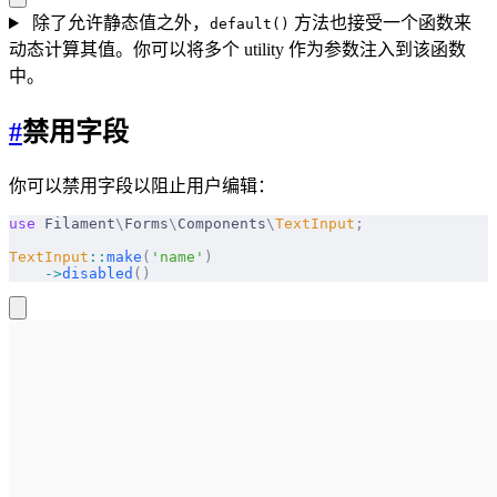
除了允许静态值之外，
方法也接受一个函数来
default()
动态计算其值。你可以将多个 utility 作为参数注入到该函数
中。
#
禁用字段
你可以禁用字段以阻止用户编辑：
use
 Filament
\
Forms
\
Components
\
TextInput
;
TextInput
::
make
(
'name'
)
    ->
disabled
()