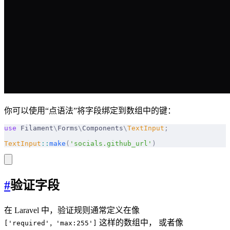
你可以使用“点语法”将字段绑定到数组中的键：
use
 Filament
\
Forms
\
Components
\
TextInput
;
TextInput
::
make
(
'socials.github_url'
)
#
验证字段
在 Laravel 中，验证规则通常定义在像
这样的数组中， 或者像
['required'，'max:255']