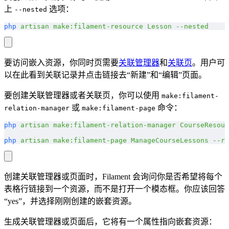
上
选项：
--nested
php
 artisan
 make:filament-resource
 Lesson
 --nested
要访问嵌入资源，你同时页需要
关联管理器
和
关联页
。用户可
以在此看到关联记录并点击链接去“新建”和“编辑”页面。
要创建关联管理器或者关联页，你可以使用
make:filament-
或
命令：
relation-manager
make:filament-page
php
 artisan
 make:filament-relation-manager
 CourseResour
php
 artisan
 make:filament-page
 ManageCourseLessons
 --re
创建关联管理器或页面时，Filament 会询问你是否希望将每个
表格行链接到一个资源，而不是打开一个模态框。你应该回答
“yes”，并选择刚刚创建的嵌套资源。
生成关联管理器或页面后，它将有一个属性指向嵌套资源：