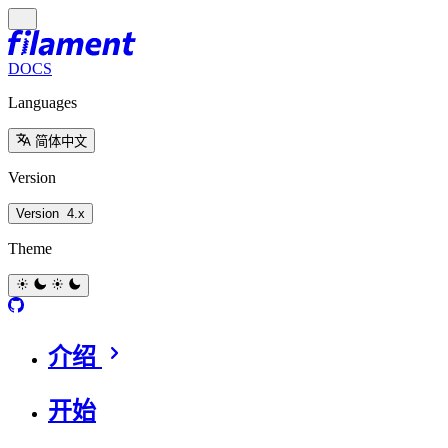
DOCS
Languages
简体中文
Version
Version
4.x
Theme
介绍
开始