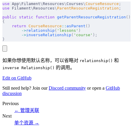
use
 App
\
Filament
\
Resources
\
Courses
\
CourseResource
;
use
 Filament
\
Resources
\
ParentResourceRegistration
;
public
 static
 function
 getParentResourceRegistration
()
:
{
    return
 CourseResource
::
asParent
()
        ->
relationship
(
'lessons'
)
        ->
inverseRelationship
(
'course'
);
}
如果你想使用默认名称，可以省略对
和
relationship()
的调用。
inverse Relationship()
Edit on GitHub
Still need help? Join our
Discord community
or open a
GitHub
discussion
Previous
←
管理关联
Next
单个资源
→