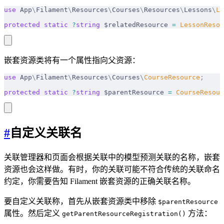
use
 App
\
Filament
\
Resources
\
Courses
\
Resources
\
Lessons
\
Le
protected
 static
 ?
string
 $relatedResource 
=
 LessonResou
嵌套资源类将有一个属性指向父资源：
use
 App
\
Filament
\
Resources
\
Courses
\
CourseResource
;
protected
 static
 ?
string
 $parentResource 
=
 CourseResour
#
自定义关联名
关联管理器和页面会根据关联中的模型预测关联的名称，嵌套
资源也会这样做。有时，你的关联可能不符合传统的关联命名
约定，你需要告知 Filament 嵌套资源的正确关联名称。
要自定义关联称，首先从嵌套资源类中移除
$parentResource
属性。然后定义
方法：
getParentResourceRegistration()