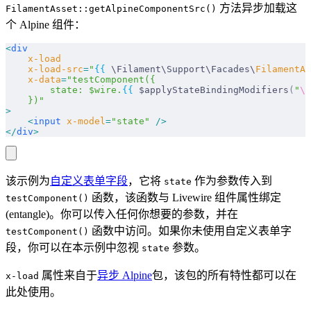
方法异步加载这
FilamentAsset::getAlpineComponentSrc()
个 Alpine 组件：
<
div
    x-load
    x-load-src
=
"
{{
 \Filament\Support\Facades\
FilamentAs
    x-data
=
"testComponent({
        state: $wire.
{{
 $applyStateBindingModifiers
(
"
\$
    })"
>
    <
input
 x-model
=
"state"
 />
</
div
>
该示例为
自定义表单字段
，它将
作为参数传入到
state
函数，该函数与 Livewire 组件属性绑定
testComponent()
(entangle)。你可以传入任何你想要的参数，并在
函数中访问。如果你未使用自定义表单字
testComponent()
段，你可以在本示例中忽视
参数。
state
属性来自于
异步 Alpine
包，该包的所有特性都可以在
x-load
此处使用。