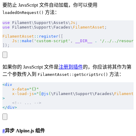
要防止 JavaScript 文件自动加载，你可以使用
方法：
loadedOnRequest()
use
 Filament
\
Support
\
Assets
\
Js
;
use
 Filament
\
Support
\
Facades
\
FilamentAsset
;
FilamentAsset
::
register
([
    Js
::
make
(
'custom-script'
,
 __DIR__
 .
 '/../../resourc
]);
如果你的 JavaScript 文件是
注册到插件
的，你应该将其作为第
二个参数传入到
方法：
FilamentAsset::getScriptSrc()
<
div
    x-data
=
"{}"
    x-load-js
=
"[
@js
(
\Filament\Support\Facades\
FilamentA
>
    <!-- ... -->
</
div
>
#
异步 Alpine.js 组件