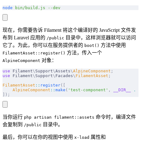
node
 bin/build.js
 --dev
现在，你需要告诉 Filament 将这个编译好的 JavaScript 文件发
布到 Laravel 应用的
目录中，这样浏览器就可以访问
/public
它了。为此，你可以在服务提供者的
方法中使用
boot()
方法，传入一个
FilamentAsset::register()
对象：
AlpineComponent
use
 Filament
\
Support
\
Assets
\
AlpineComponent
;
use
 Filament
\
Support
\
Facades
\
FilamentAsset
;
FilamentAsset
::
register
([
    AlpineComponent
::
make
(
'test-component'
,
 __DIR__
 .
 '
]);
当你运行
命令时，编译文件
php artisan filament::assets
会复制到
目录中。
/public
最后，你可以在你的视图中使用
属性和
x-load