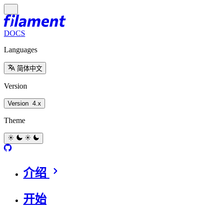
DOCS
Languages
简体中文
Version
Version
4.x
Theme
介绍
开始