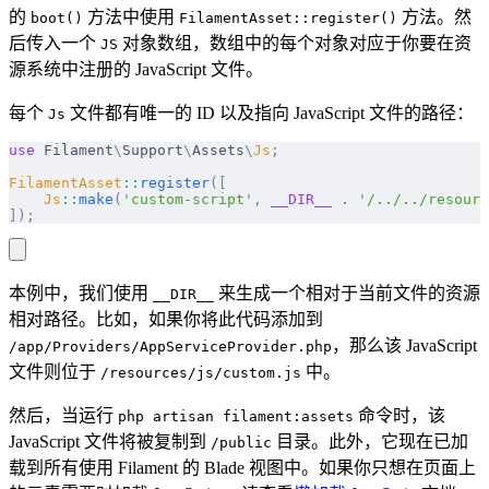
的
方法中使用
方法。然
boot()
FilamentAsset::register()
后传入一个
对象数组，数组中的每个对象对应于你要在资
JS
源系统中注册的 JavaScript 文件。
每个
文件都有唯一的 ID 以及指向 JavaScript 文件的路径：
Js
use
 Filament
\
Support
\
Assets
\
Js
;
FilamentAsset
::
register
([
    Js
::
make
(
'custom-script'
,
 __DIR__
 .
 '/../../resourc
]);
本例中，我们使用
来生成一个相对于当前文件的资源
__DIR__
相对路径。比如，如果你将此代码添加到
，那么该 JavaScript
/app/Providers/AppServiceProvider.php
文件则位于
中。
/resources/js/custom.js
然后，当运行
命令时，该
php artisan filament:assets
JavaScript 文件将被复制到
目录。此外，它现在已加
/public
载到所有使用 Filament 的 Blade 视图中。如果你只想在页面上