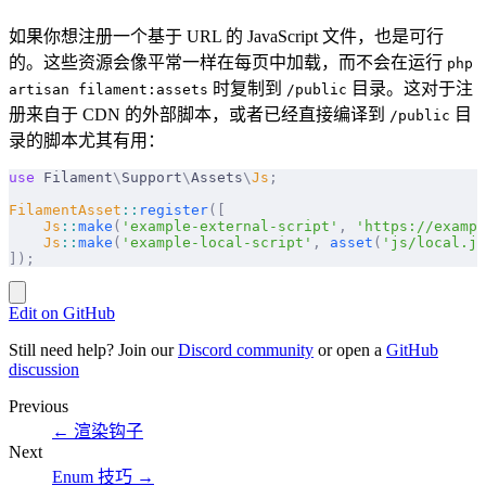
如果你想注册一个基于 URL 的 JavaScript 文件，也是可行
的。这些资源会像平常一样在每页中加载，而不会在运行
php
时复制到
目录。这对于注
artisan filament:assets
/public
册来自于 CDN 的外部脚本，或者已经直接编译到
目
/public
录的脚本尤其有用：
use
 Filament
\
Support
\
Assets
\
Js
;
FilamentAsset
::
register
([
    Js
::
make
(
'example-external-script'
,
 'https://exampl
    Js
::
make
(
'example-local-script'
,
 asset
(
'js/local.js
]);
Edit on GitHub
Still need help? Join our
Discord community
or open a
GitHub
discussion
Previous
←
渲染钩子
Next
Enum 技巧
→