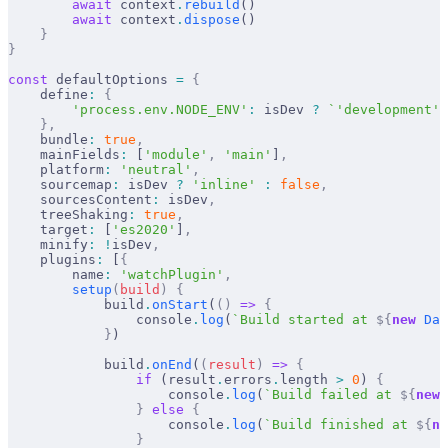
        await
 context
.
rebuild
()
        await
 context
.
dispose
()
    }
}
const
 defaultOptions 
=
 {
    define
:
 {
        'process.env.NODE_ENV'
:
 isDev 
?
 `'development'`
    },
    bundle
:
 true
,
    mainFields
:
 [
'module'
,
 'main'
]
,
    platform
:
 'neutral'
,
    sourcemap
:
 isDev 
?
 'inline'
 :
 false
,
    sourcesContent
:
 isDev
,
    treeShaking
:
 true
,
    target
:
 [
'es2020'
]
,
    minify
:
 !
isDev
,
    plugins
:
 [
{
        name
:
 'watchPlugin'
,
        setup
(
build
)
 {
            build
.
onStart
(
()
 =>
 {
                console
.
log
(
`Build started at 
${
new
 Dat
            }
)
            build
.
onEnd
(
(
result
)
 =>
 {
                if
 (result
.
errors
.
length 
>
 0
) 
{
                    console
.
log
(
`Build failed at 
${
new
 
                }
 else
 {
                    console
.
log
(
`Build finished at 
${
ne
                }