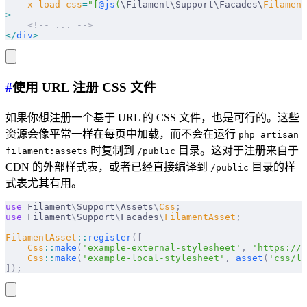
    x-load-css
=
"[
@js
(
\Filament\Support\Facades\
Filament
>
    <!-- ... -->
</
div
>
#
使用 URL 注册 CSS 文件
如果你想注册一个基于 URL 的 CSS 文件，也是可行的。这些
资源会像平常一样在每页中加载，而不会在运行
php artisan
时复制到
目录。这对于注册来自于
filament:assets
/public
CDN 的外部样式表，或者已经直接编译到
目录的样
/public
式表尤其有用。
use
 Filament
\
Support
\
Assets
\
Css
;
use
 Filament
\
Support
\
Facades
\
FilamentAsset
;
FilamentAsset
::
register
([
    Css
::
make
(
'example-external-stylesheet'
,
 'https://e
    Css
::
make
(
'example-local-stylesheet'
,
 asset
(
'css/lo
]);