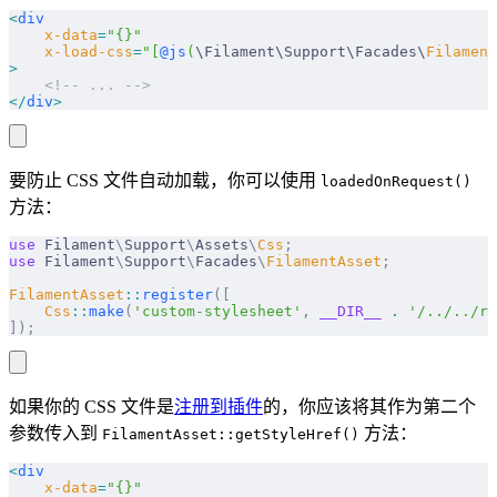
<
div
    x-data
=
"{}"
    x-load-css
=
"[
@js
(
\Filament\Support\Facades\
Filament
>
    <!-- ... -->
</
div
>
要防止 CSS 文件自动加载，你可以使用
loadedOnRequest()
方法：
use
 Filament
\
Support
\
Assets
\
Css
;
use
 Filament
\
Support
\
Facades
\
FilamentAsset
;
FilamentAsset
::
register
([
    Css
::
make
(
'custom-stylesheet'
,
 __DIR__
 .
 '/../../re
]);
如果你的 CSS 文件是
注册到插件
的，你应该将其作为第二个
参数传入到
方法：
FilamentAsset::getStyleHref()
<
div
    x-data
=
"{}"