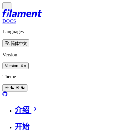
DOCS
Languages
简体中文
Version
Version
4.x
Theme
介绍
开始