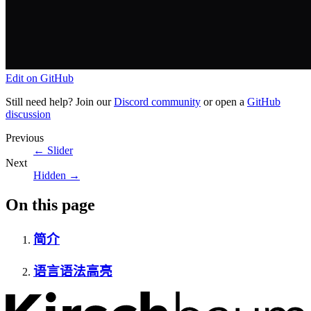
Edit on GitHub
Still need help? Join our
Discord community
or open a
GitHub
discussion
Previous
←
Slider
Next
Hidden
→
On this page
简介
语言语法高亮