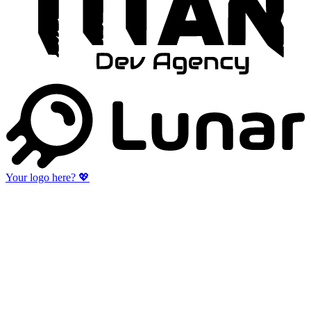
Your logo here?
💖