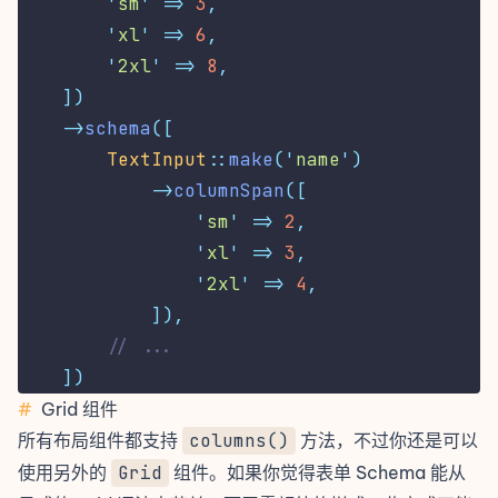
'
sm
'
=>
3
,
'
xl
'
=>
6
,
'
2xl
'
=>
8
,
])
->
schema
([
TextInput
::
make
(
'
name
'
)
->
columnSpan
([
'
sm
'
=>
2
,
'
xl
'
=>
3
,
'
2xl
'
=>
4
,
]),
// ...
])
#
Grid 组件
所有布局组件都支持
columns()
方法，不过你还是可以
使用另外的
Grid
组件。如果你觉得表单 Schema 能从