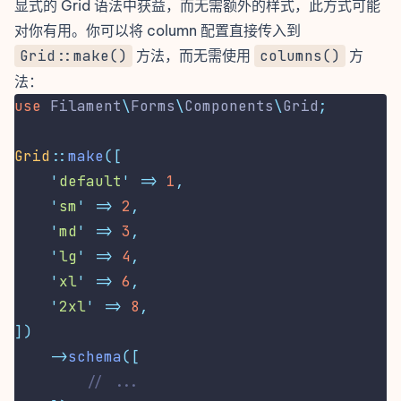
显式的 Grid 语法中获益，而无需额外的样式，此方式可能
对你有用。你可以将 column 配置直接传入到
Grid::make()
方法，而无需使用
columns()
方
法：
use
Filament
\
Forms
\
Components
\
Grid
;
Grid
::
make
([
'
default
'
=>
1
,
'
sm
'
=>
2
,
'
md
'
=>
3
,
'
lg
'
=>
4
,
'
xl
'
=>
6
,
'
2xl
'
=>
8
,
])
->
schema
([
// ...