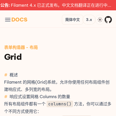
告:
Filament 4.x 已正式发布。中文文档翻译正在进行中...
Languages
Version
Theme
DOCS
简体中文
3.x
表单构造器
-
布局
Grid
#
概述
Filament 的网格(Grid)系统，允许你使用任何布局组件创
建响应式、多列宽的布局。
#
响应式设置网格 Columns 的数量
所有布局组件都有一个
columns()
方法，你可以通过多
个不同方式使用它：