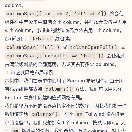
column。
columnSpan(['md' => 2, 'xl' => 4])
将会使
组件在中等设备中填满 2 个 column，并在超大设备中占用
4 个 column，小设备的默认临界点将占用 1 个 column，
除非使用了
default
数组键。
columnSpan('full')
或
columnSpanFull()
或
columnSpan(['default' => 'full'])
会使组件
占满父级网格的全部宽度，无论其占有多少 columns。
#
响应式网格布局示例
本例中，我们在表单中使用了
Section
布局组件。由于所
有布局组件都支持
columns()
方法，我们可以用它在
Section 本身中创建响应式网格布局。
我们希望为不同的临界点指定不同的数字，因此我们将一个
数组传递给
columns()
。在比
sm
Tailwind 临界点
更
小的设备中，我们只想拥有 1 个 column，按默认即可。大
于
sm
临界点的设备，我们希望拥有 3 columns。对于大