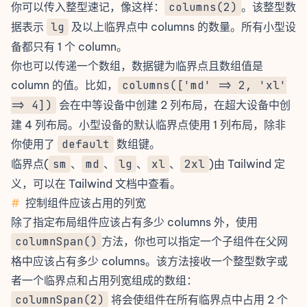
你可以传入整型速记，像这样：
columns(2)
。该整型数
据表示
lg
及以上临界点中 columns 的数量。所有小型设
备都只有 1 个 column。
你也可以传递一个数组，数据键为临界点且数组值是
column 的值。比如，
columns(['md' => 2, 'xl'
=> 4])
会在中等设备中创建 2 列布局，在超大设备中创
建 4 列布局。小型设备的默认临界点使用 1 列布局，除非
你使用了
default
数组键。
临界点(
sm
、
md
、
lg
、
xl
、
2xl
)由 Tailwind 定
义，可以在
Tailwind 文档
中查看。
#
控制组件应该占用的列宽
除了指定布局组件应该占有多少 columns 外，使用
columnSpan()
方法，你也可以指定一个子组件在父网
格中应该占有多少 columns。该方法接收一个整型数字或
者一个临界点和占用列宽组成的数组：
columnSpan(2)
将会使组件在所有临界点中占用 2 个