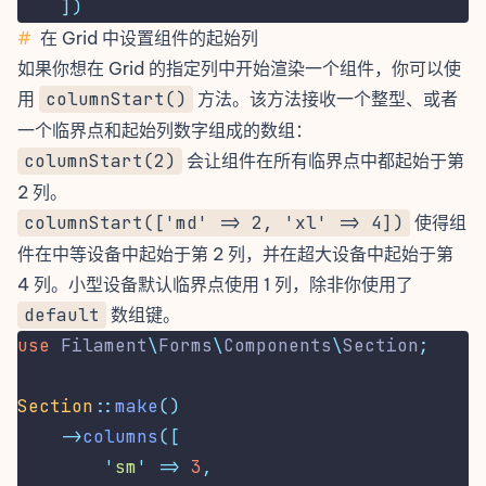
])
#
在 Grid 中设置组件的起始列
如果你想在 Grid 的指定列中开始渲染一个组件，你可以使
用
columnStart()
方法。该方法接收一个整型、或者
一个临界点和起始列数字组成的数组：
columnStart(2)
会让组件在所有临界点中都起始于第
2 列。
columnStart(['md' => 2, 'xl' => 4])
使得组
件在中等设备中起始于第 2 列，并在超大设备中起始于第
4 列。小型设备默认临界点使用 1 列，除非你使用了
default
数组键。
use
Filament
\
Forms
\
Components
\
Section
;
Section
::
make
()
->
columns
([
'
sm
'
=>
3
,