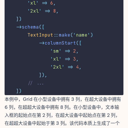
'
xl
'
=>
6
,
'
2xl
'
=>
8
,
])
->
schema
([
TextInput
::
make
(
'
name
'
)
->
columnStart
([
'
sm
'
=>
2
,
'
xl
'
=>
3
,
'
2xl
'
=>
4
,
]),
// ...
])
本例中，Grid 在小型设备中拥有 3 列，在超大设备中拥有
6 列，在超超大设备中拥有 8 列。在小型设备中，文本输
入框的起始点在第 2 列，在超大设备中起始点在第 2 列，
在超超大设备中起始于第 3 列。该代码本质上生成了一个