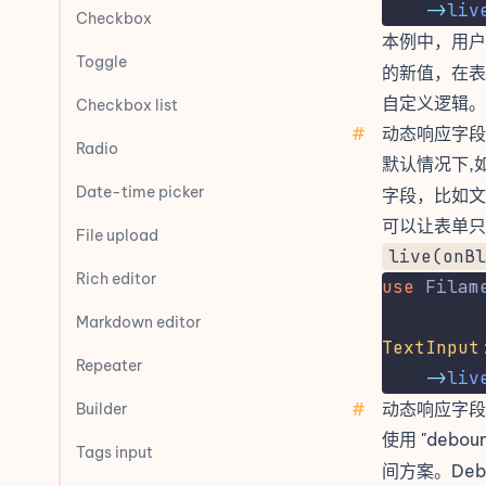
->
liv
Checkbox
本例中，用
Toggle
的新值，在表
自定义逻辑。
Checkbox list
#
动态响应字段
Radio
默认情况下,
Date-time picker
字段，比如文
可以让表单只
File upload
live(onBl
Rich editor
use
Filam
Markdown editor
TextInput
Repeater
->
liv
#
动态响应字段
Builder
使用 "debo
Tags input
间方案。De