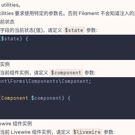
ilities。
tilities 要求使用特定的参数名。否则 Filament 不会知道注
前状态
字段的当前状态(值)，请定义
$state
参数:
($
state
)
{
.
实例
问当前组件实例，请定义
$component
参数:
ent
\
Forms
\
Components
\
Component
;
(
Component
$
component
)
{
.
ewire 组件实例
前 Livewire 组件实例，请定义
$livewire
参数: