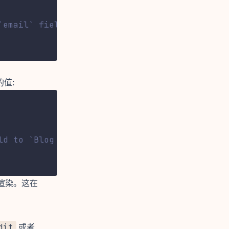
`email` field in the `$email` variable.
值:
ld to `Blog Post`.
新渲染。这在
dit
或者