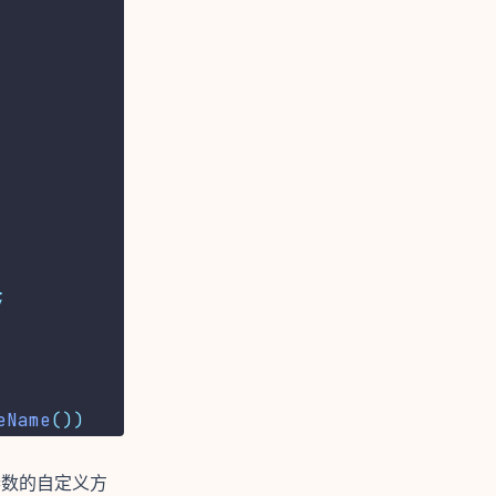
;
eName
())
为参数的自定义方