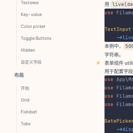
Textarea
用
live(de
use
Filam
Key-value
Color picker
TextInput
->
liv
Toggle Buttons
本例中，
50
Hidden
字符串。
自定义字段
#
表单组件 util
用于配置
字段
布局
use
App
\
M
use
Filam
开始
use
Filam
Grid
use
Filam
Fieldset
DatePicke
Tabs
->
dis