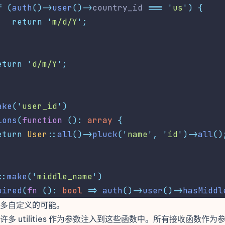
f
(
auth
()->
user
()->
country_id 
===
'
us
'
)
{
return
'
m/d/Y
'
;
eturn
'
d/m/Y
'
;
ake
(
'
user_id
'
)
ions
(
function
():
array
{
eturn
User
::
all
()->
pluck
(
'
name
'
,
'
id
'
)->
all
()
::
make
(
'
middle_name
'
)
uired
(
fn
():
bool
=>
auth
()->
user
()->
hasMiddl
多自定义的可能。
多 utilities 作为参数注入到这些函数中。所有接收函数作