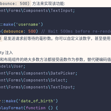
bounce: 500)
方法来实现该功能:
ent
\
Forms
\
Components
\
TextInput
;
::
make
(
'
username
'
)
e
(
debounce
:
500
)
// Wait 500ms before re-rend
0
是发送请求前等待的毫秒数。你可以自定义该数字，甚至使
ity 注入
和
布局组件
的绝大多数方法都接受函数作为参数，替代硬编码值
odels
\
User
;
ent
\
Forms
\
Components
\
DatePicker
;
ent
\
Forms
\
Components
\
Select
;
ent
\
Forms
\
Components
\
TextInput
;
r
::
make
(
'
date_of_birth
'
)
playFormat
(
function
()
{