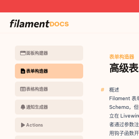
DOCS
面板构建器
表单构造器
高级表
表单构造器
表格构造器
#
概述
Filame
Schema，
通知生成器
立在
Livewir
者通过
参数注
Actions
用钩子函数开