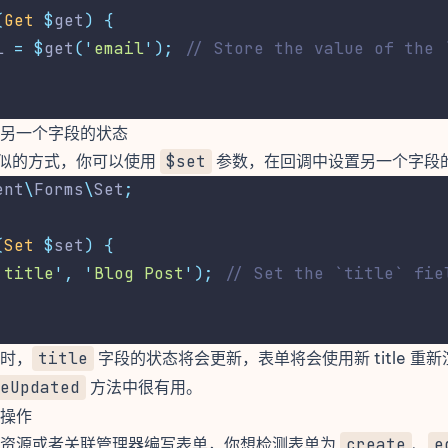
(
Get
$
get
)
{
l 
=
$
get
(
'
email
'
);
// Store the value of the 
另一个字段的状态
似的方式，你可以使用
$set
参数，在回调中设置另一个字段的
ent
\
Forms
\
Set
;
(
Set
$
set
)
{
'
title
'
,
'
Blog Post
'
);
// Set the `title` fie
时，
title
字段的状态将会更新，表单将会使用新 title 重
eUpdated
方法中很有用。
操作
板资源或者关联管理器编写表单，你想检测表单为
create
、
e