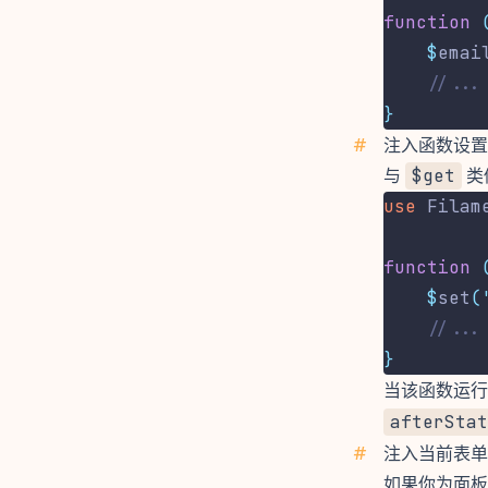
function
$
emai
//...
}
#
注入函数设置
与
$get
类
use
Filam
function
$
set
(
//...
}
当该函数运行
afterStat
#
注入当前表单
如果你为面