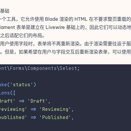
基础
个工具，它允许使用 Blade 渲染的 HTML 在不要求整页重
lament 表单是建立在 Livewire 基础上的，因此它们可以动
之后适配它们的布局。
用户使用字段时，表单将不再重新渲染。由于渲染需要往返于服
化。但是，如果希望在用户与字段交互后重新渲染表单，可以使
ent
\
Forms
\
Components
\
Select
;
ake
(
'
status
'
)
ions
([
draft
'
=>
'
Draft
'
,
reviewing
'
=>
'
Reviewing
'
,
published
'
=>
'
Published
'
,