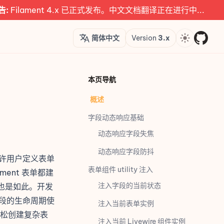
ament 4.x 已正式发布。中文文档翻译正在进行中...
Languages
Version
Theme
简体中文
Version
3.x
本页导航
概述
字段动态响应基础
动态响应字段失焦
动态响应字段防抖
允许用户定义表单
表单组件 utility 注入
ent 表单都建
注入字段的当前状态
也是如此。开发
字段的
生命周期
使
注入当前表单实例
松创建复杂表
注入当前 Livewire 组件实例