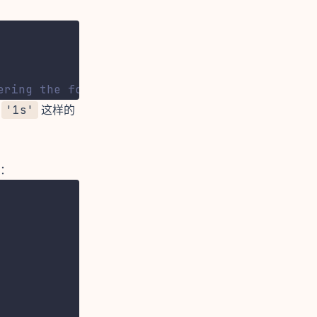
ering the form.
用
'1s'
这样的
：