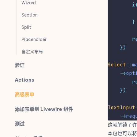
Wizard
i
Section
}
Split
r
Placeholder
})
自定义布局
Select
::
m
验证
->
opt
Actions
r
})
高级表单
TextInput
添加表单到 Livewire 组件
->
req
测试
这就解锁了许
本包也可以将许