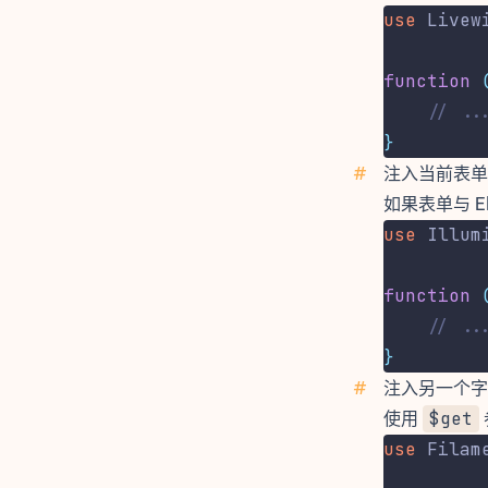
use
Livew
function
// ..
}
#
注入当前表单
如果表单与 E
use
Illum
function
// ..
}
#
注入另一个字
使用
$get
use
Filam