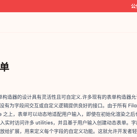
公告:
Fil
单
nt 表单构造器的设计具有灵活性且可自定义.许多现有的表单构造器
但没有为字段间交互或自定义逻辑提供良好的接口。由于所有 Filam
e
之上，表单可以动态地适配用户输入，即使在初始化渲染之后
入
实时访问许多 utilities，并且基于用户输入创建动态表单。
放给扩展，用来定义每个字段的自定义功能。这就允许开发者轻