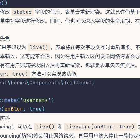
e
()
户修改
status
字段的值后，表单会重新渲染。这就允许你基
单中对字段进行修改。同时，你也可以
深入字段的生命周期
，在
失焦
如果字段设为
live()
，表单将在每次字段交互时重新渲染。
本输入，这可能不合适，因为在用户输入区间发送网络请求会导
有在用户完成字段输入后再重新渲染，也就是表单失去焦点后。
ur: true)
方法可以实现该功能:
ent
\
Forms
\
Components
\
TextInput
;
::
make
(
'
username
'
)
e
(
onBlur
:
true)
防抖
uncing"，可以在
live()
和
livewire(onBlur: true)
bouncing(防抖)将会阻止网络请求，直至用户输入停止一段特