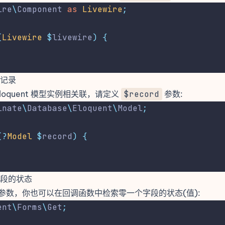
ire
\
Component
as
 Livewire
;
(
Livewire
$
livewire
)
{
.
记录
loquent 模型实例相关联，请定义
$record
参数:
inate
\
Database
\
Eloquent
\
Model
;
(?
Model
$
record
)
{
.
段的状态
参数，你也可以在回调函数中检索零一个字段的状态(值):
ent
\
Forms
\
Get
;