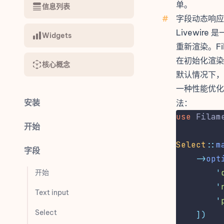
单。
信息列表
#
字段动态响应
Livewire
是一
Widgets
重新渲染。Fi
在初始化渲染
核心概念
默认情况下，
一种性能优
安装
法：
use
Filam
开始
Select
::
m
字段
->
opt
'
开始
'
Text input
'
Select
])