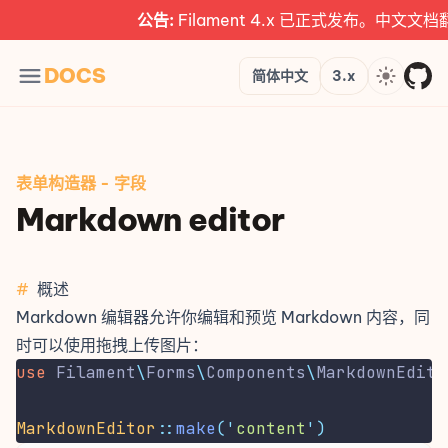
公告:
Filament 4.x 已正式发布。中文文档翻
Languages
Version
Theme
DOCS
简体中文
3.x
表单构造器
-
字段
Markdown editor
#
概述
Markdown 编辑器允许你编辑和预览 Markdown 内容，同
时可以使用拖拽上传图片：
use
Filament
\
Forms
\
Components
\
MarkdownEdito
MarkdownEditor
::
make
(
'
content
'
)