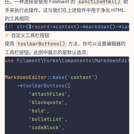
任。一种选择是使用 Filament 的
sanctizeHtml()
助
手来执行此操作，这与我们在上述组件中用于净化 HTML
的工具相同：
{!!
str
($
record
->
content
)->
markdown
()->
sani
#
自定义工具栏按钮
使用
toolbarButtons()
方法，你可以设置编辑器的
工具栏按钮。此例中展示的是默认选项：
use
Filament
\
Forms
\
Components
\
MarkdownEdito
MarkdownEditor
::
make
(
'
content
'
)
->
toolbarButtons
([
'
attachFiles
'
,
'
blockquote
'
,
'
bold
'
,
'
bulletList
'
,
'
codeBlock
'
,