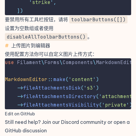
'
strike
'
,
])
要禁用所有工具栏按钮，请将
toolbarButtons([])
设置为空数组或者使用
disableAllToolbarButtons()
。
#
上传图片到编辑器
使用配置方法你可以自定义图片上传方式：
use
Filament
\
Forms
\
Components
\
MarkdownEdito
MarkdownEditor
::
make
(
'
content
'
)
->
fileAttachmentsDisk
(
'
s3
'
)
->
fileAttachmentsDirectory
(
'
attachments
->
fileAttachmentsVisibility
(
'
private
'
)
Edit on GitHub
Still need help? Join our
Discord community
or open a
GitHub discussion