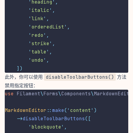
'
heading
'
,
'
italic
'
,
'
link
'
,
'
orderedList
'
,
'
redo
'
,
'
strike
'
,
'
table
'
,
'
undo
'
,
])
此外，你可以使用
disableToolbarButtons()
方法
禁用指定按钮：
use
Filament
\
Forms
\
Components
\
MarkdownEdito
MarkdownEditor
::
make
(
'
content
'
)
->
disableToolbarButtons
([
'
blockquote
'
,