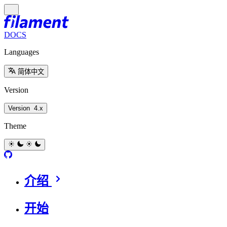
DOCS
Languages
简体中文
Version
Version
4.x
Theme
介绍
开始