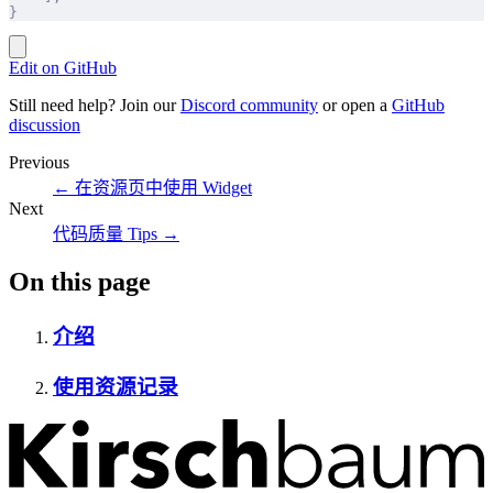
}
Edit on GitHub
Still need help? Join our
Discord community
or open a
GitHub
discussion
Previous
←
在资源页中使用 Widget
Next
代码质量 Tips
→
On this page
介绍
使用资源记录