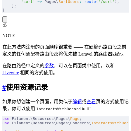
        'sort'
 =>
 Pages
\
SortUsers
::
route
(
'/sort'
),
    ];
}
NOTE
在此方法内注册的页面顺序很重要 —— 在硬编码路由段之前
定义的任何通配符路由段都将优先被 Laravel 的路由器匹配。
在路由路径中定义的
参数
，可以在页面类中使用，以和
Livewire
相同的方式使用。
#
使用资源记录
如果你想创建一个页面，用类似于
编辑
或
查看
页的方式使用记
录，你可以使用
trait：
InteractsWithRecord
use
 Filament
\
Resources
\
Pages
\
Page
;
use
 Filament
\
Resources
\
Pages
\
Concerns
\
InteractsWithReco