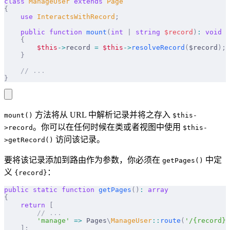
class
 ManageUser
 extends
 Page
{
    use
 InteractsWithRecord
;
    public
 function
 mount
(
int
 |
 string
 $
record
)
:
 void
    {
        $this
->
record 
=
 $this
->
resolveRecord
(
$record
);
    }
    // ...
}
方法将从 URL 中解析记录并将之存入
mount()
$this-
。你可以在任何时候在类或者视图中使用
>record
$this-
访问该记录。
>getRecord()
要将该记录添加到路由作为参数，你必须在
中定
getPages()
义
：
{record}
public
 static
 function
 getPages
()
:
 array
{
    return
 [
        // ...
        'manage'
 =>
 Pages
\
ManageUser
::
route
(
'/{record}/
    ];