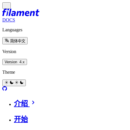
DOCS
Languages
简体中文
Version
Version
4.x
Theme
介绍
开始