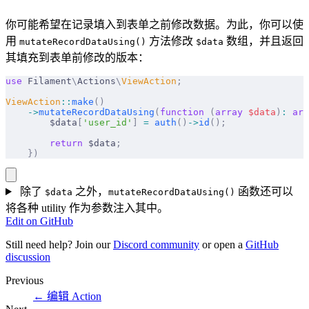
你可能希望在记录填入到表单之前修改数据。为此，你可以使
用
方法修改
数组，并且返回
mutateRecordDataUsing()
$data
其填充到表单前修改的版本：
use
 Filament
\
Actions
\
ViewAction
;
ViewAction
::
make
()
    ->
mutateRecordDataUsing
(
function
 (
array
 $
data
)
:
 arr
        $data
[
'user_id'
]
 =
 auth
()
->
id
();
        return
 $data
;
    })
除了
之外，
函数还可以
$data
mutateRecordDataUsing()
将各种 utility 作为参数注入其中。
Edit on GitHub
Still need help? Join our
Discord community
or open a
GitHub
discussion
Previous
←
编辑 Action