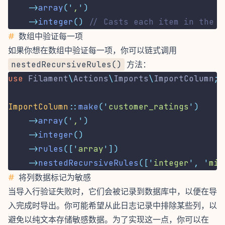
->
array
(
'
,
'
)
->
integer
()
// Casts each item in the a
#
数组中验证每一项
如果你想在数组中验证每一项，你可以链式调用
nestedRecursiveRules()
方法：
use
Filament
\
Actions
\
Imports
\
ImportColumn
;
ImportColumn
::
make
(
'
customer_ratings
'
)
->
array
(
'
,
'
)
->
integer
()
->
rules
([
'
array
'
])
->
nestedRecursiveRules
([
'
integer
'
,
'
min
#
将列数据标记为敏感
当导入行验证失败时，它们会被记录到数据库中，以便在导
入完成时导出。你可能希望从此日志记录中排除某些列，以
避免以纯文本存储敏感数据。为了实现这一点，你可以在