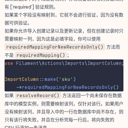
有
['required'] 验证规则
。
如果某个字段没有映射到，它就不会进行验证，因为没有数
据可供验证。
如果你允许导入创建记录以及
更新记录
，但在创建记录时只
需要映射一列，因为这是必填字段，你可以使用
requiredMappingForNewRecordsOnly()
方法而
不是
requiredMapping()
；
use
Filament
\
Actions
\
Imports
\
ImportColumn
;
ImportColumn
::
make
(
'
sku
'
)
->
requiredMappingForNewRecordsOnly
()
如果
resolveRecord()
方法返回一个尚未保存在数据
库中的模型实例，则需要映射该列，仅针对该行。如果用户
没有映射该列，并且导入中的一行在数据库中尚不存在，则
只有该行将失败，并且在分析完每一行后，将向失败的
CSV 行添加一条消息。