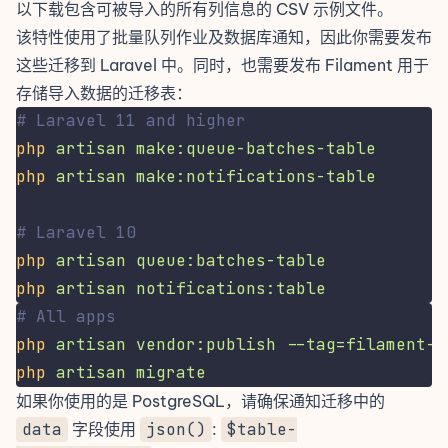
以下载包含可被导入的所有列信息的 CSV 示例文件。
该特性使用了
批量队列作业
及
数据库通知
，因此你需要发布
这些迁移到 Laravel 中。同时，也需要发布 Filament 用于
存储导入数据的迁移表：
# Laravel 11 and higher
php
artisan
make:queue-batches-table
php
artisan
make:notifications-table
# Laravel 10
php
artisan
queue:batches-table
php
artisan
notifications:table
# All apps
php
artisan
vendor:publish
--tag=filament-a
php
artisan
migrate
如果你使用的是 PostgreSQL，请确保通知迁移中的
data
字段使用
json()
:
$table-