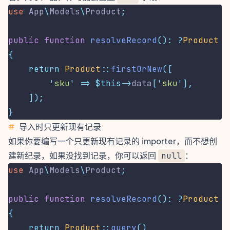
use
App
\
Models
\
Product
;
public
function
resolveRecord
():
?
Product
{
return
Product
::
firstOrNew
([
'
sku
'
=>
$this->
data
[
'
sku
'
],
]);
}
#
导入时只更新现有记录
如果你要编写一个只更新现有记录的 importer，而不想创
建新纪录，如果没找到记录，你可以返回
null
：
use
App
\
Models
\
Product
;
public
function
resolveRecord
():
?
Product
{
return
Product
::
query
()