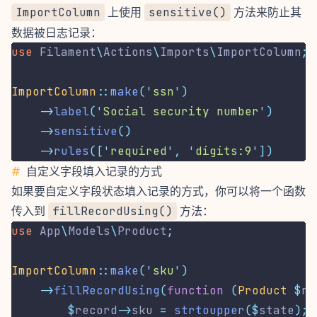
ImportColumn
上使用
sensitive()
方法来防止其
数据被日志记录：
use
Filament
\
Actions
\
Imports
\
ImportColumn
;
ImportColumn
::
make
(
'
ssn
'
)
->
label
(
'
Social security number
'
)
->
sensitive
()
->
rules
([
'
required
'
,
'
digits:9
'
])
#
自定义字段填入记录的方式
如果要自定义字段状态填入记录的方式，你可以将一个函数
传入到
fillRecordUsing()
方法：
use
App
\
Models
\
Product
;
ImportColumn
::
make
(
'
sku
'
)
->
fillRecordUsing
(
function
(
Product
$
re
$
record
->
sku 
=
strtoupper
($
state
);