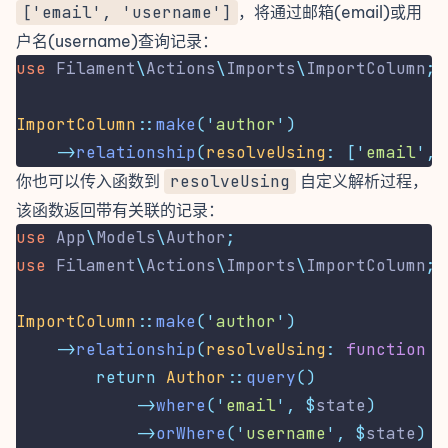
['email', 'username']
，将通过邮箱(email)或用
户名(username)查询记录：
use
Filament
\
Actions
\
Imports
\
ImportColumn
;
ImportColumn
::
make
(
'
author
'
)
->
relationship
(
resolveUsing
:
[
'
email
'
,
你也可以传入函数到
resolveUsing
自定义解析过程，
该函数返回带有关联的记录：
use
App
\
Models
\
Author
;
use
Filament
\
Actions
\
Imports
\
ImportColumn
;
ImportColumn
::
make
(
'
author
'
)
->
relationship
(
resolveUsing
:
function
(
return
Author
::
query
()
->
where
(
'
email
'
,
$
state
)
->
orWhere
(
'
username
'
,
$
state
)