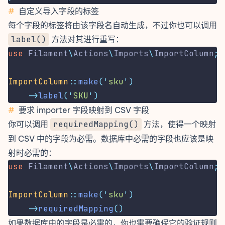
#
自定义导入字段的标签
每个字段的标签将由该字段名自动生成，不过你也可以调用
label()
方法对其进行重写：
use
Filament
\
Actions
\
Imports
\
ImportColumn
;
ImportColumn
::
make
(
'
sku
'
)
->
label
(
'
SKU
'
)
#
要求 importer 字段映射到 CSV 字段
你可以调用
requiredMapping()
方法，使得一个映射
到 CSV 中的字段为必需。数据库中必需的字段也应该是映
射时必需的：
use
Filament
\
Actions
\
Imports
\
ImportColumn
;
ImportColumn
::
make
(
'
sku
'
)
->
requiredMapping
()
如果数据库中的字段是必需的，你也需要确保它的验证规则