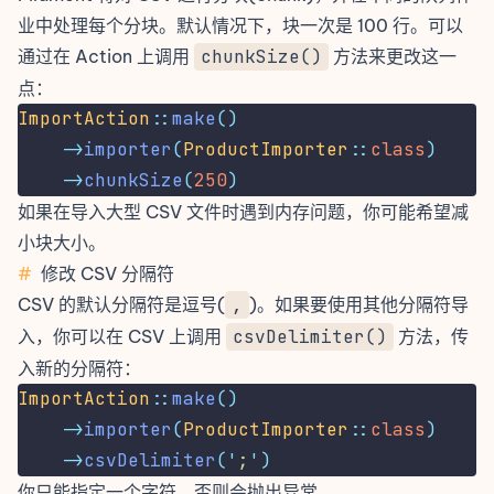
业中处理每个分块。默认情况下，块一次是 100 行。可以
通过在 Action 上调用
chunkSize()
方法来更改这一
点：
ImportAction
::
make
()
->
importer
(
ProductImporter
::
class
)
->
chunkSize
(
250
)
如果在导入大型 CSV 文件时遇到内存问题，你可能希望减
小块大小。
#
修改 CSV 分隔符
CSV 的默认分隔符是逗号(
,
)。如果要使用其他分隔符导
入，你可以在 CSV 上调用
csvDelimiter()
方法，传
入新的分隔符：
ImportAction
::
make
()
->
importer
(
ProductImporter
::
class
)
->
csvDelimiter
(
'
;
'
)
你只能指定一个字符，否则会抛出异常。