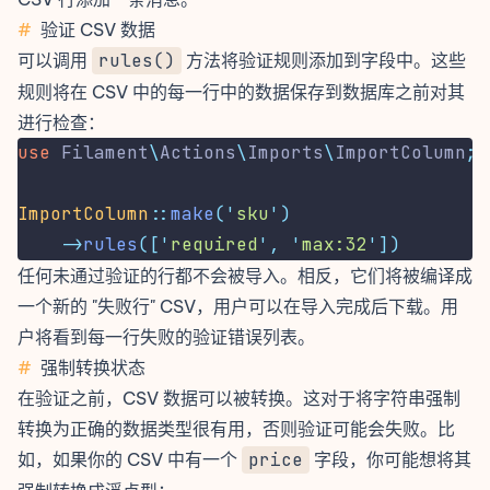
#
验证 CSV 数据
可以调用
rules()
方法将验证规则添加到字段中。这些
规则将在 CSV 中的每一行中的数据保存到数据库之前对其
进行检查：
use
Filament
\
Actions
\
Imports
\
ImportColumn
;
ImportColumn
::
make
(
'
sku
'
)
->
rules
([
'
required
'
,
'
max:32
'
])
任何未通过验证的行都不会被导入。相反，它们将被编译成
一个新的 "失败行" CSV，用户可以在导入完成后下载。用
户将看到每一行失败的验证错误列表。
#
强制转换状态
在
验证
之前，CSV 数据可以被转换。这对于将字符串强制
转换为正确的数据类型很有用，否则验证可能会失败。比
如，如果你的 CSV 中有一个
price
字段，你可能想将其