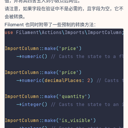
值，并将其四舍五入到小数点后两位。
请注意，如果字段在验证中不是必需的，且字段为空，它不
会被转换。
Filament 也同时附带了一些预制的转换方法：
use
Filament
\
Actions
\
Imports
\
ImportColumn
;
ImportColumn
::
make
(
'
price
'
)
->
numeric
()
// Casts the state to a flo
ImportColumn
::
make
(
'
price
'
)
->
numeric
(
decimalPlaces
:
2
)
// Casts th
ImportColumn
::
make
(
'
quantity
'
)
->
integer
()
// Casts the state to an in
ImportColumn
::
make
(
'
is_visible
'
)