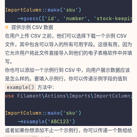
ImportColumn
::
make
(
'
sku
'
)
->
guess
([
'
id
'
,
'
number
'
,
'
stock-keeping
#
提供示例 CSV 数据
在用户上传 CSV 之前，他们可以选择下载一个示例 CSV
文件，其中包含可以导入的所有可用字段。这很有用，因为
它允许用户将此文件直接导入到他们的电子表格软件中并填
写。
你也可以添加一个示例行到 CSV 中，向用户展示数据应该
是怎么样的。要填入示例行，你可以传递示例字段的值到
example()
方法中：
use
Filament
\
Actions
\
Imports
\
ImportColumn
;
ImportColumn
::
make
(
'
sku
'
)
->
example
(
'
ABC123
'
)
或者如果你想添加不止一个示例行，你可以传递一个数组给