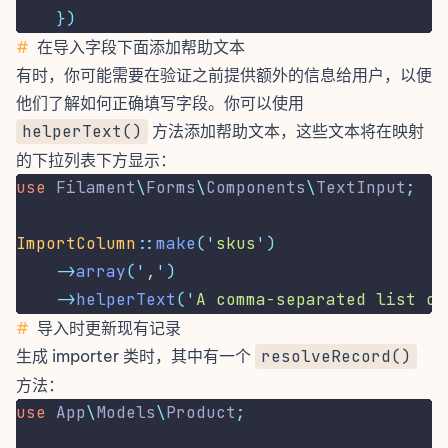
})
#
在导入字段下面添加帮助文本
有时，你可能需要在验证之前提供额外的信息给用户，以便
他们了解如何正确填写字段。你可以使用
helperText()
方法添加帮助文本，这些文本将在映射
的下拉列表下方显示：
use
Filament
\
Forms
\
Components
\
TextInput
;
ImportColumn
::
make
(
'
skus
'
)
->
array
(
'
,
'
)
->
helperText
(
'
A comma-separated list of
#
导入时更新现有记录
生成 importer 类时，其中有一个
resolveRecord()
方法：
use
App
\
Models
\
Product
;