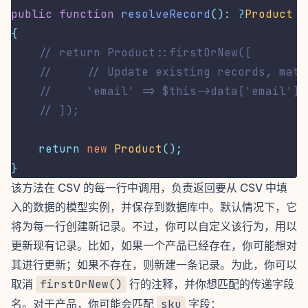
public
function
resolveRecord
():
?
Product
{
// return Product::firstOrNew([
//     // Update existing records, matc
//     'email' => $this->data['email'],
// ]);
return
new
Product
();
}
该方法在 CSV 的每一行中调用，负责返回要从 CSV 中填
入的数据的模型实例，并保存到数据库中。默认情况下，它
将为每一行创建新记录。不过，你可以自定义该行为，用以
更新现有记录。比如，如果一个产品已经存在，你可能想对
其进行更新；如果不存在，则新建一条记录。为此，你可以
取消
firstOrNew()
行的注释，并你想匹配的传递字段
名。对于产品，你可能会匹配
sku
字段：