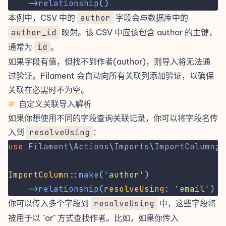
->
relationship
()
本例中，CSV 中的
author
字段会与数据库中的
author_id
映射。该 CSV 中应该包含 author 的主键，
通常为
id
。
如果字段有值，但找不到作者(author)，则导入将无法通
过验证。Filament 会自动向所有关联列添加验证，以确保
关联在必需时不为空。
#
自定义关联导入解析
如果你想使用不同的字段查询关联记录，你可以将字段名传
入到
resolveUsing
：
use
Filament
\
Actions
\
Imports
\
ImportColumn
;
ImportColumn
::
make
(
'
author
'
)
->
relationship
(
resolveUsing
:
'
email
'
)
你可以传入多个字段到
resolveUsing
中，这些字段将
被用于以 "or" 方式查找作者。比如，如果你传入