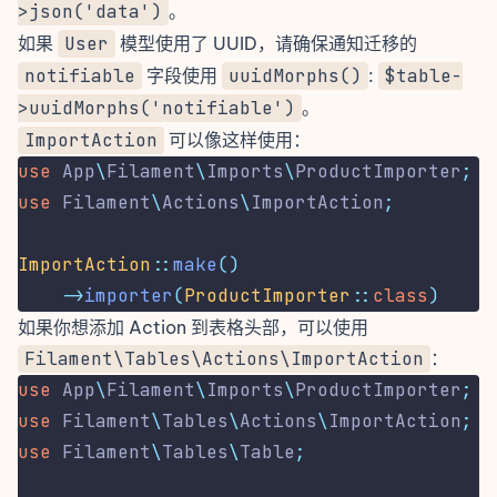
>json('data')
。
如果
User
模型使用了 UUID，请确保通知迁移的
notifiable
字段使用
uuidMorphs()
:
$table-
>uuidMorphs('notifiable')
。
ImportAction
可以像这样使用：
use
App
\
Filament
\
Imports
\
ProductImporter
;
use
Filament
\
Actions
\
ImportAction
;
ImportAction
::
make
()
->
importer
(
ProductImporter
::
class
)
如果你想添加 Action 到表格头部，可以使用
Filament\Tables\Actions\ImportAction
：
use
App
\
Filament
\
Imports
\
ProductImporter
;
use
Filament
\
Tables
\
Actions
\
ImportAction
;
use
Filament
\
Tables
\
Table
;