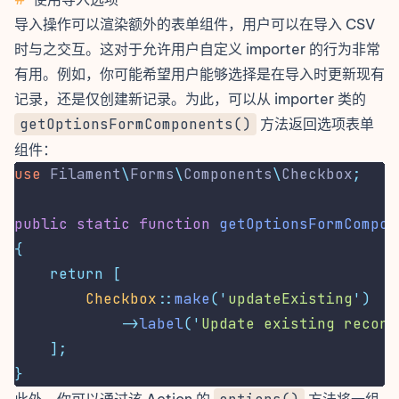
导入操作可以渲染额外的表单组件，用户可以在导入 CSV
时与之交互。这对于允许用户自定义 importer 的行为非常
有用。例如，你可能希望用户能够选择是在导入时更新现有
记录，还是仅创建新记录。为此，可以从 importer 类的
getOptionsFormComponents()
方法返回选项表单
组件：
use
Filament
\
Forms
\
Components
\
Checkbox
;
public
static
function
getOptionsFormCompon
{
return
[
Checkbox
::
make
(
'
updateExisting
'
)
->
label
(
'
Update existing record
];
}