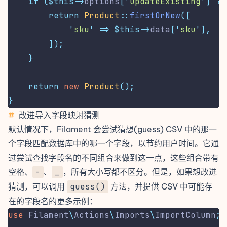
if
($this->
options
[
'
updateExisting
'
]
??
return
Product
::
firstOrNew
([
'
sku
'
=>
$this->
data
[
'
sku
'
],
]);
}
return
new
Product
();
}
#
改进导入字段映射猜测
默认情况下，Filament 会尝试猜想(guess) CSV 中的那一
个字段匹配数据库中的哪一个字段，以节约用户时间。它通
过尝试查找字段名的不同组合来做到这一点，这些组合带有
空格、
-
、
_
，所有大小写都不区分。但是，如果想改进
猜测，可以调用
guess()
方法，并提供 CSV 中可能存
在的字段名的更多示例：
use
Filament
\
Actions
\
Imports
\
ImportColumn
;