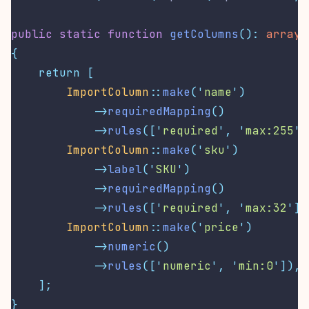
public
static
function
getColumns
():
array
{
return
[
ImportColumn
::
make
(
'
name
'
)
->
requiredMapping
()
->
rules
([
'
required
'
,
'
max:255
'
]
ImportColumn
::
make
(
'
sku
'
)
->
label
(
'
SKU
'
)
->
requiredMapping
()
->
rules
([
'
required
'
,
'
max:32
'
])
ImportColumn
::
make
(
'
price
'
)
->
numeric
()
->
rules
([
'
numeric
'
,
'
min:0
'
]),
];
}