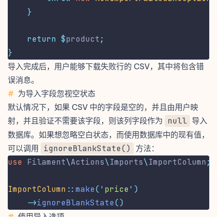
}
return
$
product
;
}
导入完成后，用户能够下载失败行的 CSV，其中将包含错
误消息。
#
为导入字段忽视空状态
默认情况下，如果 CSV 中的字段是空的，并且由用户映
射，并且验证不需要该字段，则该列字段作为
null
导入
数据库。如果想忽略空白状态，而使用数据库中的现有值，
可以调用
ignoreBlankState()
方法：
use
Filament
\
Actions
\
Imports
\
ImportColumn
;
ImportColumn
::
make
(
'
price
'
)
->
ignoreBlankState
()
#
使用导入选项