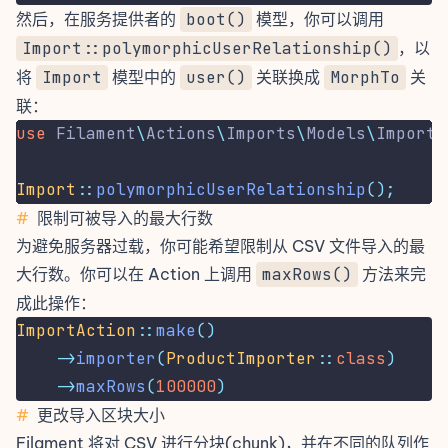
然后，在服务提供者的
boot()
模型，你可以调用
Import::polymorphicUserRelationship()
，以
将
Import
模型中的
user()
关联换成
MorphTo
关
联：
use
Filament
\
Actions
\
Imports
\
Models
\
Import
;
Import
::
polymorphicUserRelationship
();
#
限制可被导入的最大行数
为避免服务器过载，你可能希望限制从 CSV 文件导入的最
大行数。你可以在 Action 上调用
maxRows()
方法来完
成此操作：
ImportAction
::
make
()
->
importer
(
ProductImporter
::
class
)
->
maxRows
(
100000
)
#
更改导入区块大小
Filament 将对 CSV 进行分块(chunk)，并在不同的队列作