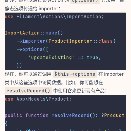
此外，你可以通过该 Action 的
options()
方法将一组
静态选项传递给 importer：
use
Filament
\
Actions
\
ImportAction
;
ImportAction
::
make
()
->
importer
(
ProductImporter
::
class
)
->
options
([
'
updateExisting
'
=>
true,
])
现在，你可以通过调用
$this->options
在 importer
类中从这些选项中访问数据。比如，你可能想在
resolveRecord()
中使用它来
更新现有产品
：
use
App
\
Models
\
Product
;
public
function
resolveRecord
():
?
Product
{