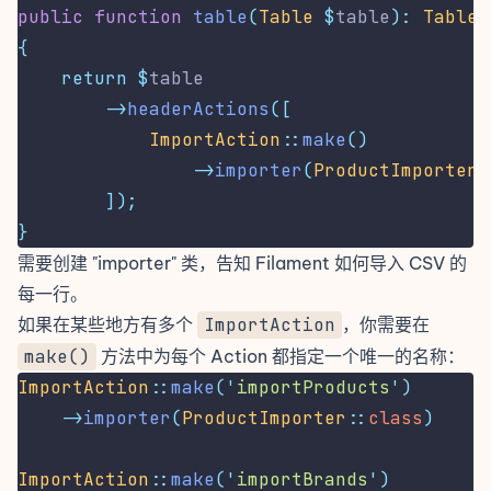
public
function
table
(
Table
$
table
):
Table
{
return
$
table
->
headerActions
([
ImportAction
::
make
()
->
importer
(
ProductImporter
:
]);
}
需要创建 "importer" 类
，告知 Filament 如何导入 CSV 的
每一行。
如果在某些地方有多个
ImportAction
，你需要在
make()
方法中为每个 Action 都指定一个唯一的名称：
ImportAction
::
make
(
'
importProducts
'
)
->
importer
(
ProductImporter
::
class
)
ImportAction
::
make
(
'
importBrands
'
)