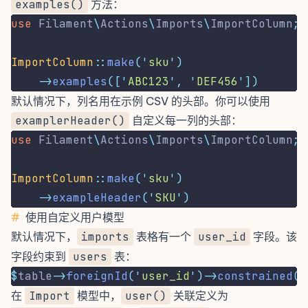
examples()
方法：
use
Filament
\
Actions
\
Imports
\
ImportColumn
;
ImportColumn
::
make
(
'
sku
'
)
->
examples
([
'
ABC123
'
,
'
DEF456
'
])
默认情况下，列名用在示例 CSV 的头部。你可以使用
examplerHeader()
自定义每一列的头部：
use
Filament
\
Actions
\
Imports
\
ImportColumn
;
ImportColumn
::
make
(
'
sku
'
)
->
exampleHeader
(
'
SKU
'
)
#
使用自定义用户模型
默认情况下，
imports
表格有一个
user_id
字段。该
字段约束到
users
表：
$
table
->
foreignId
(
'
user_id
'
)->
constrained
()
在
Import
模型中，
user()
关联定义为