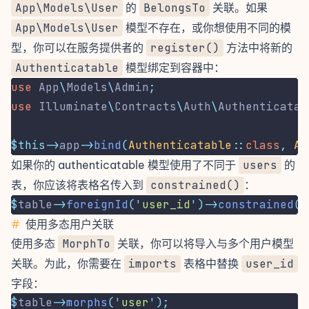
App\Models\User
的
BelongsTo
关联。如果
App\Models\User
模型不存在，或你想使用不同的模
型，你可以在服务提供者的
register()
方法中将新的
Authenticatable
模型绑定到容器中：
use
App
\
Models
\
Admin
;
use
Illuminate
\
Contracts
\
Auth
\
Authenticatab
$this->
app
->
bind
(
Authenticatable
::
class
,
Ad
如果你的 authenticatable 模型使用了不同于
users
的
表，你应该将表格名传入到
constrained()
：
$
table
->
foreignId
(
'
user_id
'
)->
constrained
(
'
#
使用多态用户关联
使用多态
MorphTo
关联，你可以将导入与多个用户模型
关联。为此，你需要在
imports
表格中替换
user_id
字段：
$
table
->
morphs
(
'
user
'
);