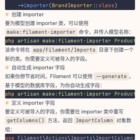
->
importer
(
BrandImporter
::
class
)
#
创建 importer
要为模型创建 importer 类，可以使用
make:filament-importer
命令，并传入模型名称：
php
artisan
make:filament-importer
Product
该命令将在
app/Filament/Imports
目录下创建一个
新的类。你需要定义可被导入的
字段
。
#
自动生成 importer 字段
如果你想节省时间，Filament 可以使用
--generate
，
基于模型的数据库字段，为你自动生成
字段
：
php
artisan
make:filament-importer
Product
#
定义 importer 字段
要定义可被导入的字段，你需要在 importer 类中重写
getColumns()
方法，返回
ImportColumn
对象数
组：
use
Filament
\
Actions
\
Imports
\
ImportColumn
;