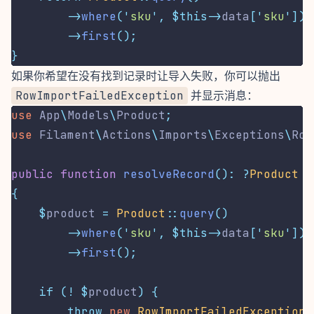
->
where
(
'
sku
'
,
$this->
data
[
'
sku
'
])
->
first
();
}
如果你希望在没有找到记录时让导入失败，你可以抛出
RowImportFailedException
并显示消息：
use
App
\
Models
\
Product
;
use
Filament
\
Actions
\
Imports
\
Exceptions
\
Row
public
function
resolveRecord
():
?
Product
{
$
product 
=
Product
::
query
()
->
where
(
'
sku
'
,
$this->
data
[
'
sku
'
])
->
first
();
if
(!
$
product
)
{
throw
new
RowImportFailedException
(