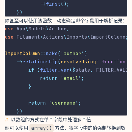
->
first
();
})
你甚至可以使用该函数，动态确定哪个字段用于解析记录：
use
App
\
Models
\
Author
;
use
Filament
\
Actions
\
Imports
\
ImportColumn
;
ImportColumn
::
make
(
'
author
'
)
->
relationship
(
resolveUsing
:
function
(
if
(
filter_var
($
state
,
 FILTER_VALID
return
'
email
'
;
}
return
'
username
'
;
})
#
以数组的方式在单个字段中处理多个值
你可以使用
array()
方法，将字段中的值强制转换到数