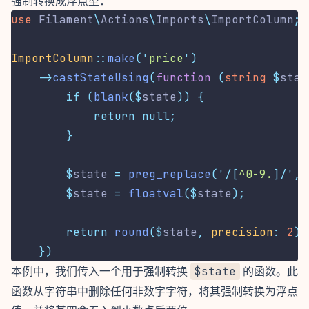
强制转换成浮点型：
use
Filament
\
Actions
\
Imports
\
ImportColumn
;
ImportColumn
::
make
(
'
price
'
)
->
castStateUsing
(
function
(
string
$
stat
if
(
blank
($
state
))
{
return
null;
}
$
state 
=
preg_replace
(
'/[
^0-9.
]/'
,
$
state 
=
floatval
($
state
);
return
round
($
state
,
precision
:
2
);
})
本例中，我们传入一个用于强制转换
$state
的函数。此
函数从字符串中删除任何非数字字符，将其强制转换为浮点