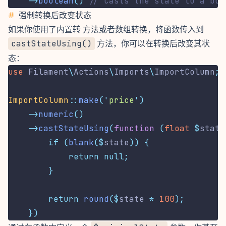
->
boolean
()
// Casts the state to a boo
#
强制转换后改变状态
如果你使用了
内置转 方法
或者
数组转换
，将函数传入到
castStateUsing()
方法，你可以在转换后改变其状
态：
use
Filament
\
Actions
\
Imports
\
ImportColumn
;
ImportColumn
::
make
(
'
price
'
)
->
numeric
()
->
castStateUsing
(
function
(
float
$
state
if
(
blank
($
state
))
{
return
null;
}
return
round
($
state 
*
100
);
})